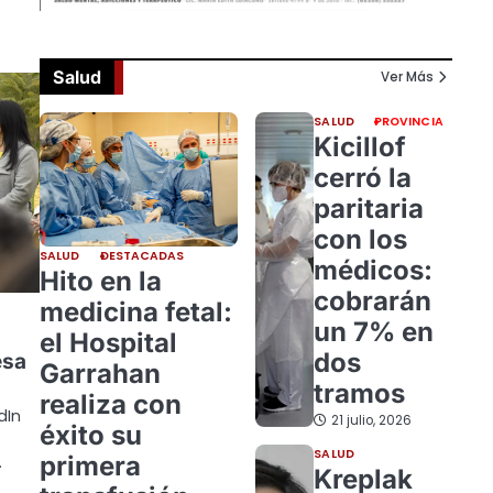
Salud
Ver Más
SALUD
PROVINCIA
Kicillof
cerró la
paritaria
con los
SALUD
DESTACADAS
médicos:
Hito en la
cobrarán
medicina fetal:
un 7% en
el Hospital
dos
esa
Garrahan
tramos
realiza con
dIn
21 julio, 2026
éxito su
SALUD
primera
…
Kreplak