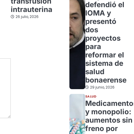
transfusión
defendió el
intrauterina
IOMA y
26 julio, 2026
presentó
dos
proyectos
para
reformar el
sistema de
salud
bonaerense
29 junio, 2026
SALUD
Medicamento
y monopolio:
aumentos sin
freno por