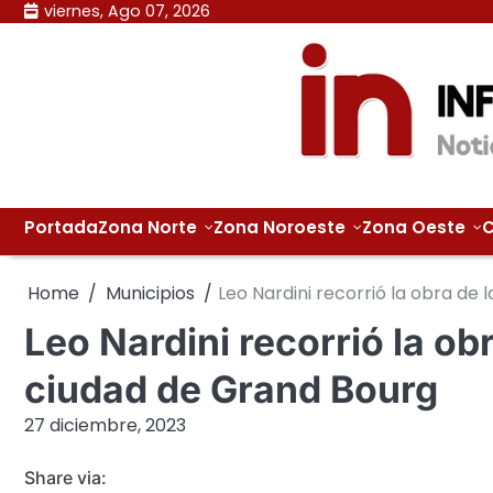
Skip
viernes, Ago 07, 2026
to
content
Portada
Zona Norte
Zona Noroeste
Zona Oeste
C
Home
Municipios
Leo Nardini recorrió la obra de 
Leo Nardini recorrió la obr
ciudad de Grand Bourg
27 diciembre, 2023
Share via: