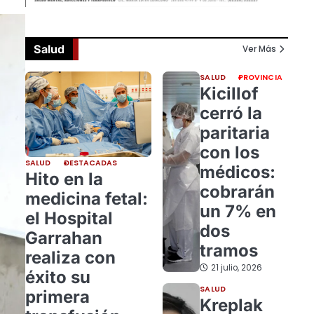
Salud
Ver Más
SALUD
PROVINCIA
Kicillof
cerró la
paritaria
con los
SALUD
DESTACADAS
médicos:
Hito en la
cobrarán
medicina fetal:
un 7% en
el Hospital
dos
Garrahan
tramos
realiza con
21 julio, 2026
éxito su
SALUD
primera
Kreplak