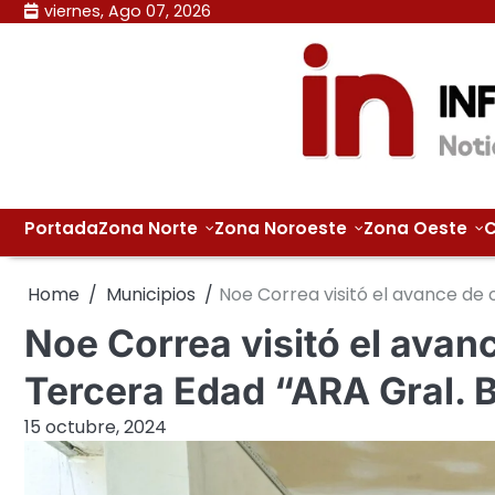
Skip
viernes, Ago 07, 2026
to
content
Portada
Zona Norte
Zona Noroeste
Zona Oeste
C
Home
Municipios
Noe Correa visitó el avance de 
Noe Correa visitó el avan
Tercera Edad “ARA Gral. 
15 octubre, 2024