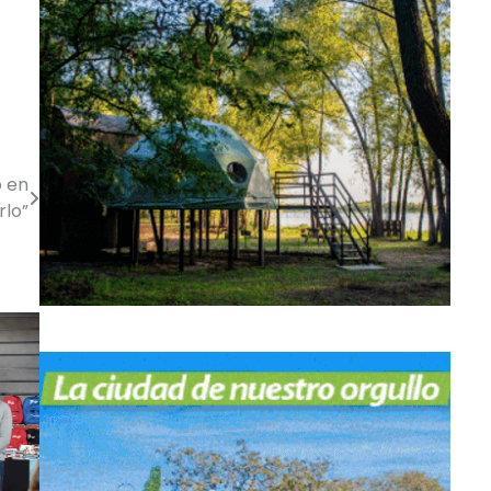
o en
rlo”