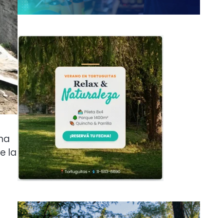
cha
e la