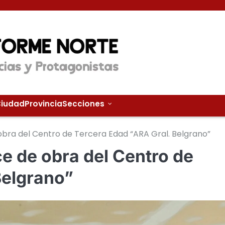
iudad
Provincia
Secciones
obra del Centro de Tercera Edad “ARA Gral. Belgrano”
ce de obra del Centro de
Belgrano”