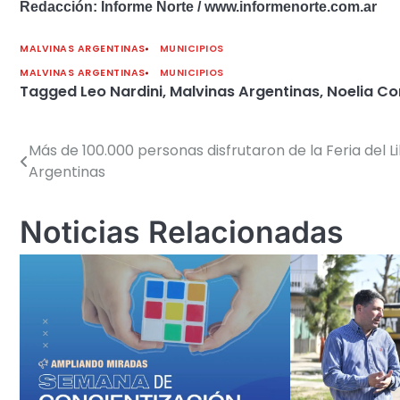
Redacción: Informe Norte / www.informenorte.com.ar
MALVINAS ARGENTINAS
MUNICIPIOS
MALVINAS ARGENTINAS
MUNICIPIOS
Tagged
Leo Nardini
,
Malvinas Argentinas
,
Noelia Co
Más de 100.000 personas disfrutaron de la Feria del L
Navegación
Argentinas
de
entradas
Noticias Relacionadas