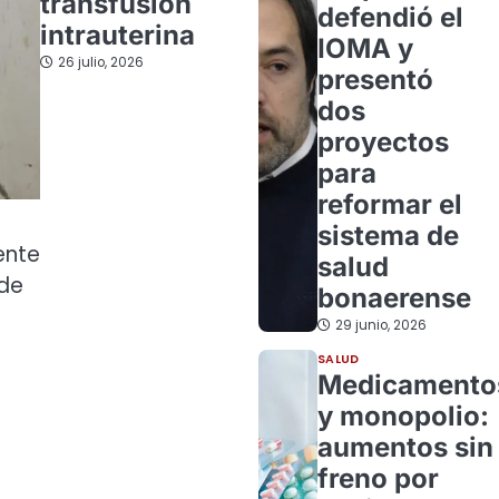
transfusión
defendió el
intrauterina
IOMA y
26 julio, 2026
presentó
dos
proyectos
para
reformar el
sistema de
ente
salud
 de
bonaerense
29 junio, 2026
SALUD
Medicamento
y monopolio:
aumentos sin
freno por