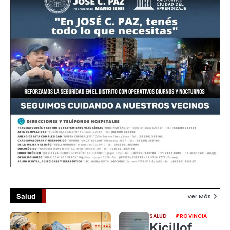
Salud
Ver Más
SALUD
PROVINCIA
Kicillof