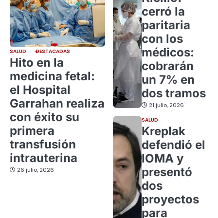
cerró la
paritaria
con los
médicos:
SALUD
DESTACADAS
Hito en la
cobrarán
medicina fetal:
un 7% en
el Hospital
dos tramos
Garrahan realiza
21 julio, 2026
con éxito su
SALUD
primera
Kreplak
transfusión
defendió el
intrauterina
IOMA y
presentó
26 julio, 2026
dos
proyectos
para