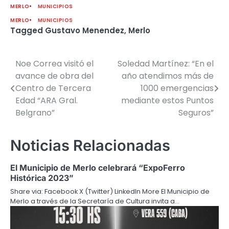
MERLO
MUNICIPIOS
MERLO
MUNICIPIOS
Tagged
Gustavo Menendez
,
Merlo
Noe Correa visitó el
Soledad Martínez: “En el
Navegación
avance de obra del
año atendimos más de
de
Centro de Tercera
1000 emergencias
Edad “ARA Gral.
mediante estos Puntos
entradas
Belgrano”
Seguros”
Noticias Relacionadas
El Municipio de Merlo celebrará “ExpoFerro
Histórica 2023”
Share via: Facebook X (Twitter) LinkedIn More El Municipio de
Merlo a través de la Secretaría de Cultura invita a…