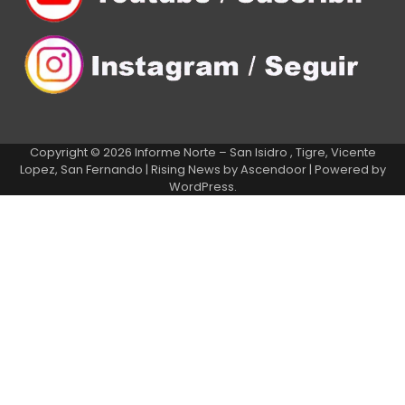
Copyright © 2026
Informe Norte – San Isidro , Tigre, Vicente
Lopez, San Fernando
| Rising News by
Ascendoor
| Powered by
WordPress
.