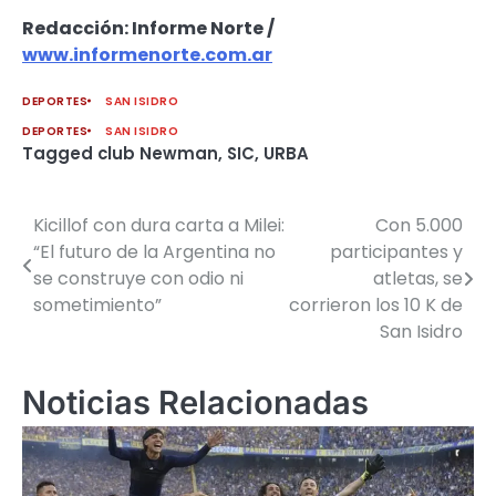
Redacción: Informe Norte /
www.informenorte.com.ar
DEPORTES
SAN ISIDRO
DEPORTES
SAN ISIDRO
Tagged
club Newman
,
SIC
,
URBA
Kicillof con dura carta a Milei:
Con 5.000
Navegación
“El futuro de la Argentina no
participantes y
de
se construye con odio ni
atletas, se
sometimiento”
corrieron los 10 K de
entradas
San Isidro
Noticias Relacionadas