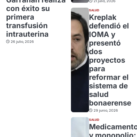
21 julio, 2026
con éxito su
SALUD
primera
Kreplak
transfusión
defendió el
intrauterina
IOMA y
presentó
26 julio, 2026
dos
proyectos
para
reformar el
sistema de
salud
bonaerense
29 junio, 2026
SALUD
Medicament
y monopolio: