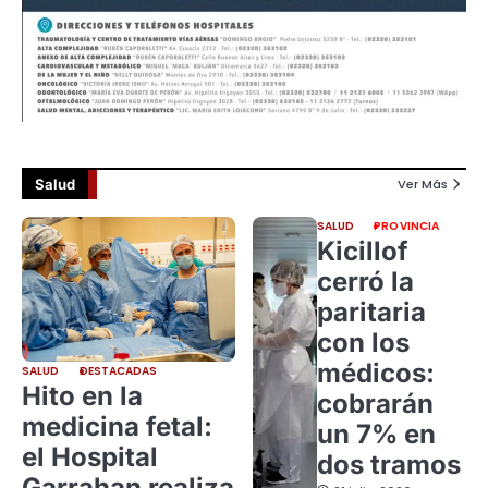
Salud
Ver Más
SALUD
PROVINCIA
Kicillof
cerró la
paritaria
con los
médicos:
SALUD
DESTACADAS
Hito en la
cobrarán
medicina fetal:
un 7% en
el Hospital
dos tramos
Garrahan realiza