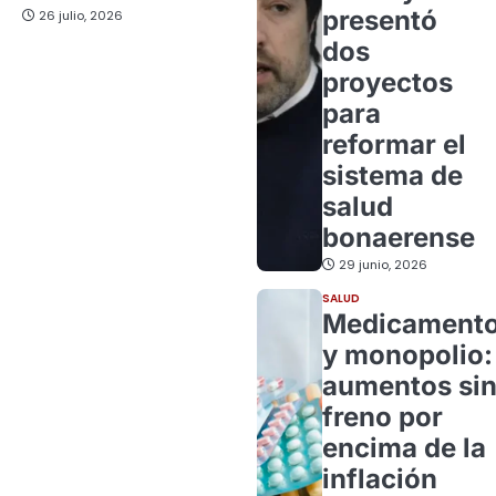
presentó
26 julio, 2026
dos
proyectos
para
reformar el
sistema de
salud
bonaerense
29 junio, 2026
SALUD
Medicament
y monopolio:
aumentos si
freno por
encima de la
inflación