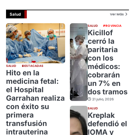
Salud
Ver Más
SALUD
PROVINCIA
Kicillof
cerró la
paritaria
con los
médicos:
SALUD
DESTACADAS
Hito en la
cobrarán
medicina fetal:
un 7% en
el Hospital
dos tramos
Garrahan realiza
21 julio, 2026
con éxito su
SALUD
primera
Kreplak
transfusión
defendió el
intrauterina
IOMA y