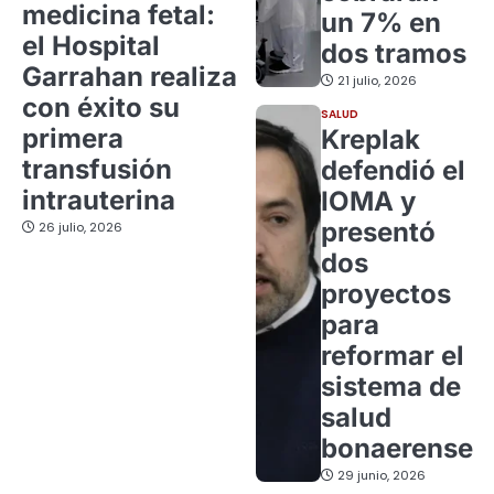
medicina fetal:
un 7% en
el Hospital
dos tramos
Garrahan realiza
21 julio, 2026
con éxito su
SALUD
primera
Kreplak
transfusión
defendió el
intrauterina
IOMA y
presentó
26 julio, 2026
dos
proyectos
para
reformar el
sistema de
salud
bonaerense
29 junio, 2026