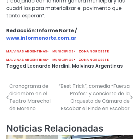
trabajando con la hormigonera municipal y las
cuadrillas para materializar el pavimento que
tanto esperan”.
Redacción: Informe Norte /
www.informenorte.com.ar
MALVINAS ARGENTINAS
MUNICIPIOS
ZONA NOROESTE
MALVINAS ARGENTINAS
MUNICIPIOS
ZONA NOROESTE
Tagged
Leonardo Nardini
,
Malvinas Argentinas
Cronograma de
“Best Trick”, comedia “Fuerza
Navegación
diciembre en el
Profes” y concierto de la
de
Teatro Marechal
Orquesta de Cámara de
de Moreno
Escobar el Finde en Escobar
entradas
Noticias Relacionadas