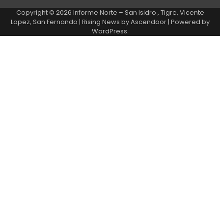
Copyright © 2026
Informe Norte – San Isidro , Tigre, Vicente
Lopez, San Fernando
| Rising News by
Ascendoor
| Powered by
WordPress
.