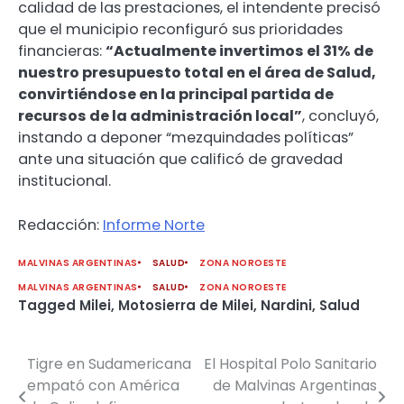
calidad de las prestaciones, el intendente precisó
que el municipio reconfiguró sus prioridades
financieras:
“Actualmente invertimos el 31% de
nuestro presupuesto total en el área de Salud,
convirtiéndose en la principal partida de
recursos de la administración local”
, concluyó,
instando a deponer “mezquindades políticas”
ante una situación que calificó de gravedad
institucional.
Redacción:
Informe Norte
MALVINAS ARGENTINAS
SALUD
ZONA NOROESTE
MALVINAS ARGENTINAS
SALUD
ZONA NOROESTE
Tagged
Milei
,
Motosierra de Milei
,
Nardini
,
Salud
Tigre en Sudamericana
El Hospital Polo Sanitario
Navegación
empató con América
de Malvinas Argentinas
de