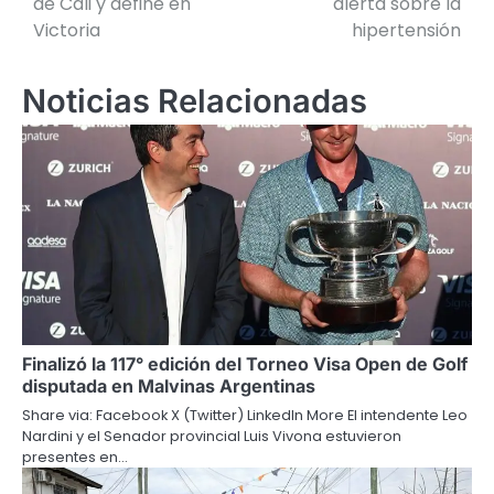
de Cali y define en
alerta sobre la
Victoria
hipertensión
entradas
Noticias Relacionadas
Finalizó la 117° edición del Torneo Visa Open de Golf
disputada en Malvinas Argentinas
Share via: Facebook X (Twitter) LinkedIn More El intendente Leo
Nardini y el Senador provincial Luis Vivona estuvieron
presentes en…