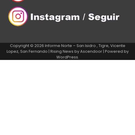
Copyright © 2026
Informe Norte – San Isidro , Tigre, Vicente
Lopez, San Fernando
| Rising News by
Ascendoor
| Powered by
WordPress
.