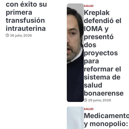
con éxito su
SALUD
primera
Kreplak
transfusión
defendió el
intrauterina
IOMA y
presentó
26 julio, 2026
dos
proyectos
para
reformar el
sistema de
salud
bonaerense
29 junio, 2026
SALUD
Medicament
y monopolio: