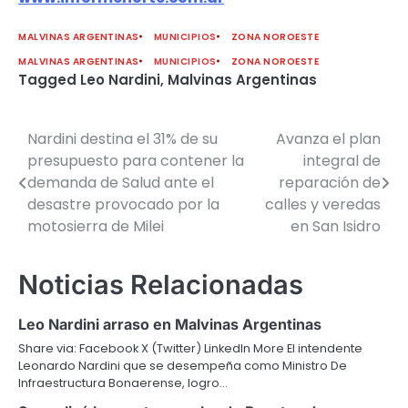
MALVINAS ARGENTINAS
MUNICIPIOS
ZONA NOROESTE
MALVINAS ARGENTINAS
MUNICIPIOS
ZONA NOROESTE
Tagged
Leo Nardini
,
Malvinas Argentinas
Nardini destina el 31% de su
Avanza el plan
Navegación
presupuesto para contener la
integral de
de
demanda de Salud ante el
reparación de
desastre provocado por la
calles y veredas
entradas
motosierra de Milei
en San Isidro
Noticias Relacionadas
Leo Nardini arraso en Malvinas Argentinas
Share via: Facebook X (Twitter) LinkedIn More El intendente
Leonardo Nardini que se desempeña como Ministro De
Infraestructura Bonaerense, logro…