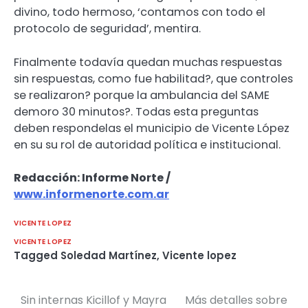
divino, todo hermoso, ‘contamos con todo el
protocolo de seguridad’, mentira.
Finalmente todavía quedan muchas respuestas
sin respuestas, como fue habilitad?, que controles
se realizaron? porque la ambulancia del SAME
demoro 30 minutos?. Todas esta preguntas
deben respondelas el municipio de Vicente López
en su su rol de autoridad política e institucional.
Redacción: Informe Norte /
www.informenorte.com.ar
VICENTE LOPEZ
VICENTE LOPEZ
Tagged
Soledad Martínez
,
Vicente lopez
Sin internas Kicillof y Mayra
Más detalles sobre
Navegación