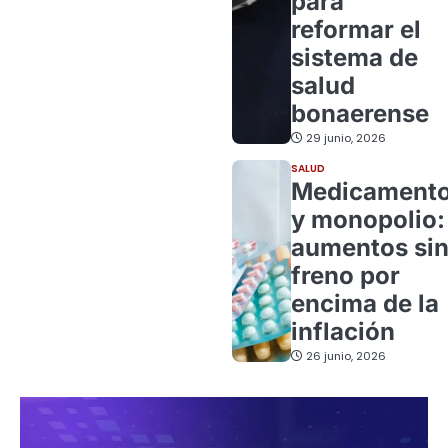
para
reformar el
sistema de
salud
bonaerense
29 junio, 2026
SALUD
Medicament
y monopolio:
aumentos si
freno por
encima de la
inflación
26 junio, 2026