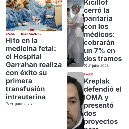
Kicillof
cerró la
paritaria
con los
médicos:
SALUD
DESTACADAS
Hito en la
cobrarán
medicina fetal:
un 7% en
el Hospital
dos tramos
Garrahan realiza
21 julio, 2026
con éxito su
SALUD
primera
Kreplak
transfusión
defendió el
intrauterina
IOMA y
presentó
26 julio, 2026
dos
proyectos