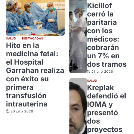
Kicillof
cerró la
paritaria
con los
médicos:
SALUD
DESTACADAS
Hito en la
cobrarán
medicina fetal:
un 7% en
el Hospital
dos tramos
Garrahan realiza
21 julio, 2026
con éxito su
SALUD
primera
Kreplak
transfusión
defendió el
intrauterina
IOMA y
presentó
26 julio, 2026
dos
proyectos