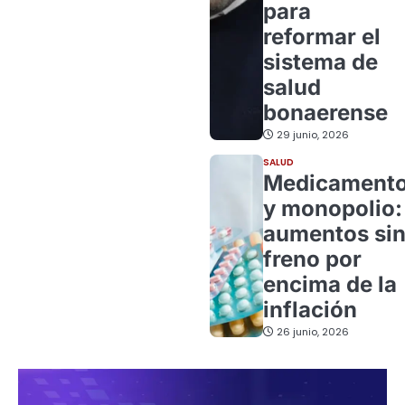
para
reformar el
sistema de
salud
bonaerense
29 junio, 2026
SALUD
Medicament
y monopolio:
aumentos si
freno por
encima de la
inflación
26 junio, 2026