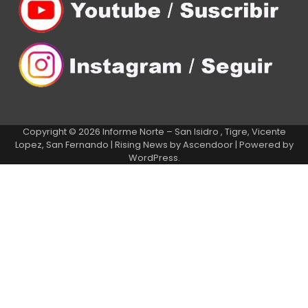
Copyright © 2026
Informe Norte – San Isidro , Tigre, Vicente
Lopez, San Fernando
| Rising News by
Ascendoor
| Powered by
WordPress
.