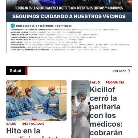
Salud
Ver Más
SALUD
PROVINCIA
Kicillof
cerró la
paritaria
con los
médicos:
SALUD
DESTACADAS
Hito en la
cobrarán