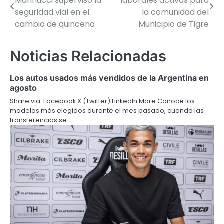
Marinucci supervisó la
laborales activas para
de
seguridad vial en el
la comunidad del
cambio de quincena
Municipio de Tigre
entradas
Noticias Relacionadas
Los autos usados más vendidos de la Argentina en
agosto
Share via: Facebook X (Twitter) LinkedIn More Conocé los
modelos más elegidos durante el mes pasado, cuando las
transferencias se…