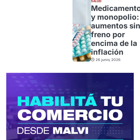
SALUD
Medicament
y monopolio:
aumentos si
freno por
encima de la
inflación
26 junio, 2026