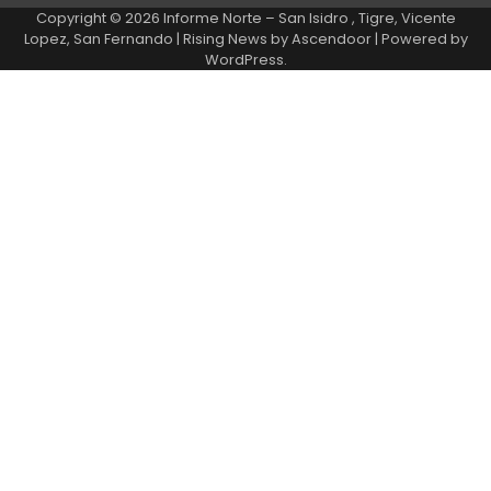
Copyright © 2026
Informe Norte – San Isidro , Tigre, Vicente
Lopez, San Fernando
| Rising News by
Ascendoor
| Powered by
WordPress
.