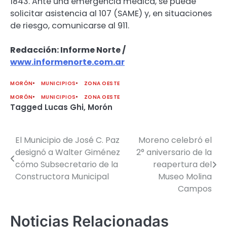
1843. Ante una emergencia médica, se puede
solicitar asistencia al 107 (SAME) y, en situaciones
de riesgo, comunicarse al 911.
Redacción: Informe Norte /
www.informenorte.com.ar
MORÓN
MUNICIPIOS
ZONA OESTE
MORÓN
MUNICIPIOS
ZONA OESTE
Tagged
Lucas Ghi
,
Morón
El Municipio de José C. Paz
Moreno celebró el
Navegación
designó a Walter Giménez
2° aniversario de la
de
cómo Subsecretario de la
reapertura del
Constructora Municipal
Museo Molina
entradas
Campos
Noticias Relacionadas