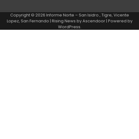
Copyright © 2026
Informe Norte – San Isidro , Tigre, Vicente
Lopez, San Fernando
| Rising News by
Ascendoor
| Powered by
WordPress
.