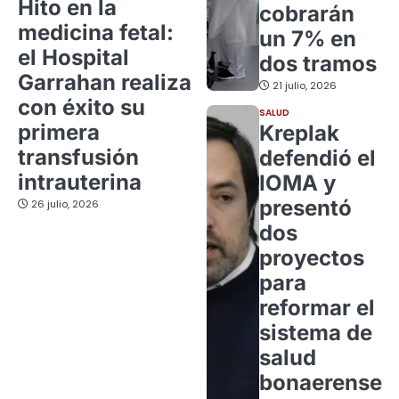
Hito en la
cobrarán
medicina fetal:
un 7% en
el Hospital
dos tramos
Garrahan realiza
21 julio, 2026
con éxito su
SALUD
primera
Kreplak
transfusión
defendió el
intrauterina
IOMA y
presentó
26 julio, 2026
dos
proyectos
para
reformar el
sistema de
salud
bonaerense