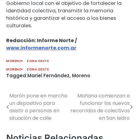
Gobierno local con el objetivo de fortalecer la
identidad colectiva, transmitir la memoria
histórica y garantizar el acceso a los bienes
culturales.
Redacción: Informe Norte /
www.informenorte.com.ar
MORENO
ZONA OESTE
MORENO
ZONA OESTE
Tagged
Mariel Fernández
,
Moreno
Morón pone en marcha
Mañana comienzan a
Navegación
un dispositivo para
funcionar los nuevos
de
asistir a personas en
recorridos de colectivos
situación de calle
en San Isidro
entradas
Noticias Relacionadas