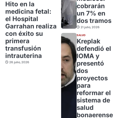
Hito en la
cobrarán
medicina fetal:
un 7% en
el Hospital
dos tramos
Garrahan realiza
21 julio, 2026
con éxito su
SALUD
primera
Kreplak
transfusión
defendió el
intrauterina
IOMA y
presentó
26 julio, 2026
dos
proyectos
para
reformar el
sistema de
salud
bonaerense