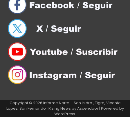
Copyright © 2026
Informe Norte – San Isidro , Tigre, Vicente
Lopez, San Fernando
| Rising News by
Ascendoor
| Powered by
WordPress
.