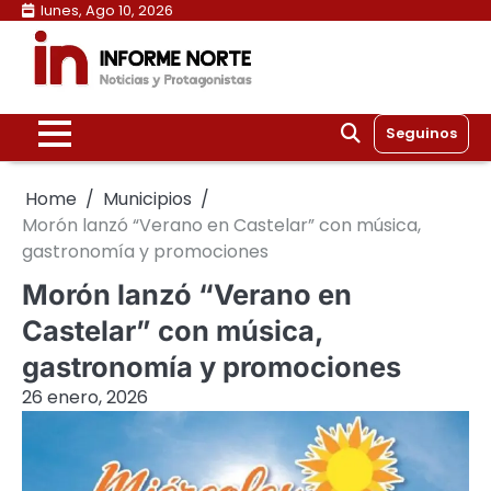
Skip
lunes, Ago 10, 2026
to
content
Seguinos
Home
Municipios
Morón lanzó “Verano en Castelar” con música,
gastronomía y promociones
Morón lanzó “Verano en
Castelar” con música,
gastronomía y promociones
26 enero, 2026