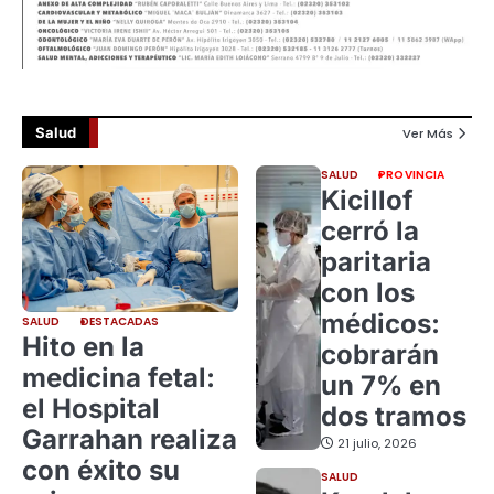
Salud
Ver Más
SALUD
PROVINCIA
Kicillof
cerró la
paritaria
con los
médicos:
SALUD
DESTACADAS
Hito en la
cobrarán
medicina fetal:
un 7% en
el Hospital
dos tramos
Garrahan realiza
21 julio, 2026
con éxito su
SALUD