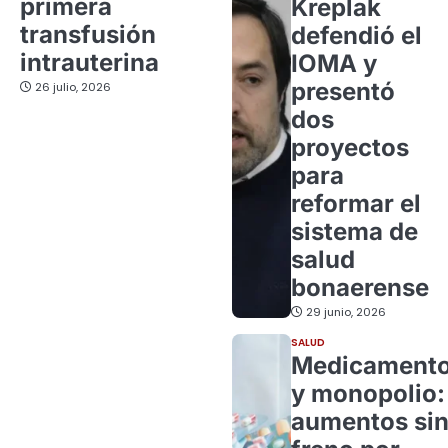
primera
Kreplak
transfusión
defendió el
intrauterina
IOMA y
presentó
26 julio, 2026
dos
proyectos
para
reformar el
sistema de
salud
bonaerense
29 junio, 2026
SALUD
Medicament
y monopolio:
aumentos si