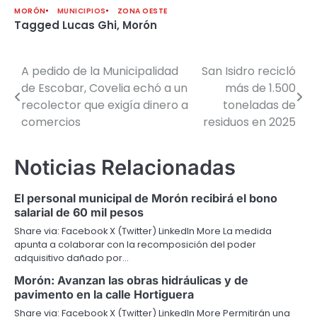
MORÓN
MUNICIPIOS
ZONA OESTE
Tagged
Lucas Ghi
,
Morón
A pedido de la Municipalidad
San Isidro recicló
Navegación
de Escobar, Covelia echó a un
más de 1.500
de
recolector que exigía dinero a
toneladas de
comercios
residuos en 2025
entradas
Noticias Relacionadas
El personal municipal de Morón recibirá el bono
salarial de 60 mil pesos
Share via: Facebook X (Twitter) LinkedIn More La medida
apunta a colaborar con la recomposición del poder
adquisitivo dañado por…
Morón: Avanzan las obras hidráulicas y de
pavimento en la calle Hortiguera
Share via: Facebook X (Twitter) LinkedIn More Permitirán una