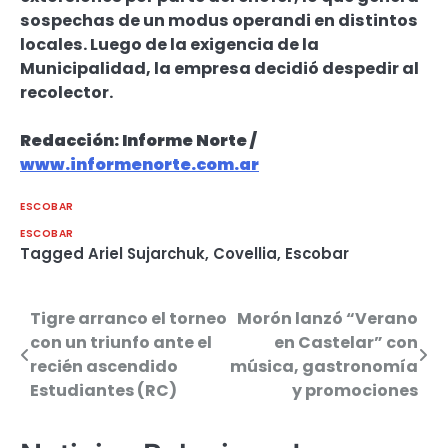
sospechas de un modus operandi en distintos
locales. Luego de la exigencia de la
Municipalidad, la empresa decidió despedir al
recolector.
Redacción: Informe Norte /
www.informenorte.com.ar
ESCOBAR
ESCOBAR
Tagged
Ariel Sujarchuk
,
Covellia
,
Escobar
Tigre arranco el torneo
Morón lanzó “Verano
Navegación
con un triunfo ante el
en Castelar” con
de
recién ascendido
música, gastronomía
Estudiantes (RC)
y promociones
entradas