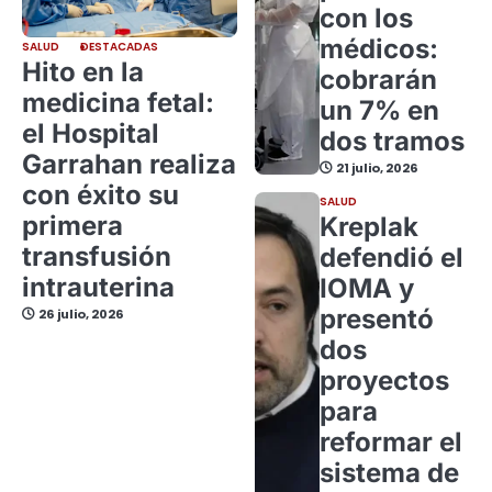
con los
médicos:
SALUD
DESTACADAS
Hito en la
cobrarán
medicina fetal:
un 7% en
el Hospital
dos tramos
Garrahan realiza
21 julio, 2026
con éxito su
SALUD
primera
Kreplak
transfusión
defendió el
intrauterina
IOMA y
presentó
26 julio, 2026
dos
proyectos
para
reformar el
sistema de