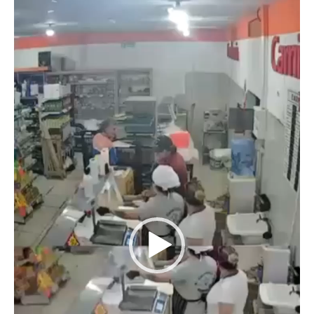
de
video