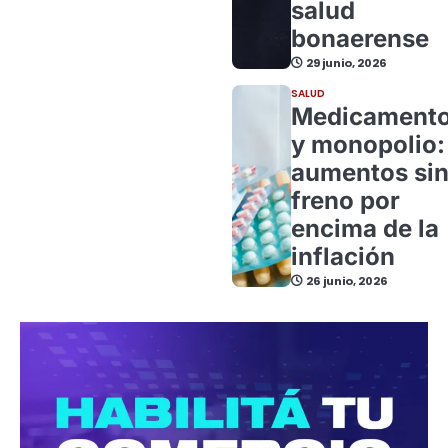
salud
bonaerense
29 junio, 2026
SALUD
Medicament
y monopolio:
aumentos si
freno por
encima de la
inflación
26 junio, 2026