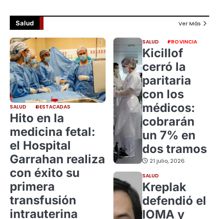
Salud
Ver Más
SALUD
PROVINCIA
Kicillof
cerró la
paritaria
con los
médicos:
SALUD
DESTACADAS
Hito en la
cobrarán
medicina fetal:
un 7% en
el Hospital
dos tramos
Garrahan realiza
21 julio, 2026
con éxito su
SALUD
primera
Kreplak
transfusión
defendió el
intrauterina
IOMA y