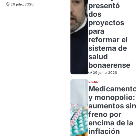
presentó
26 julio, 2026
dos
proyectos
para
reformar el
sistema de
salud
bonaerense
29 junio, 2026
SALUD
Medicament
y monopolio:
aumentos si
freno por
encima de la
inflación