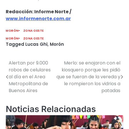
Redacción: Informe Norte /
www.informenorte.com.ar
MORÓN
ZONA OESTE
MORÓN
ZONA OESTE
Tagged
Lucas Ghi
,
Morón
Alertan por 9.000
Merlo: se enojaron con el
Navegación
robos de celulares
kiosquero porque les pidió
de
al día en el Area
que se fueran de la vereda y
Metropolitana de
le rompieron los vidrios a
entradas
Buenos Aires
patadas
Noticias Relacionadas