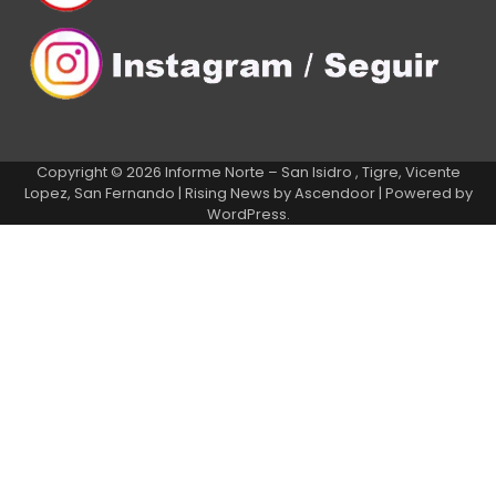
Copyright © 2026
Informe Norte – San Isidro , Tigre, Vicente
Lopez, San Fernando
| Rising News by
Ascendoor
| Powered by
WordPress
.