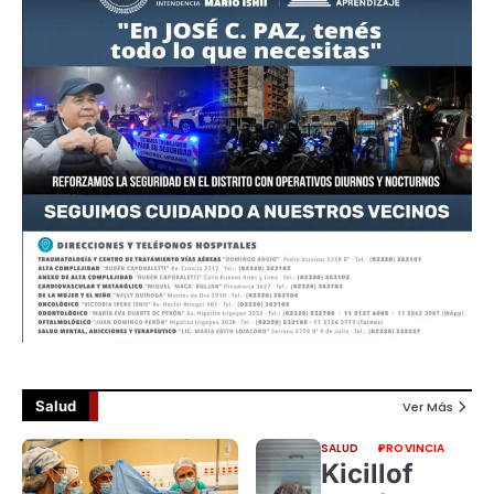
Salud
Ver Más
SALUD
PROVINCIA
Kicillof