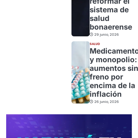
reformar el
sistema de
salud
bonaerense
29 junio, 2026
SALUD
Medicament
y monopolio:
aumentos si
freno por
encima de la
inflación
26 junio, 2026