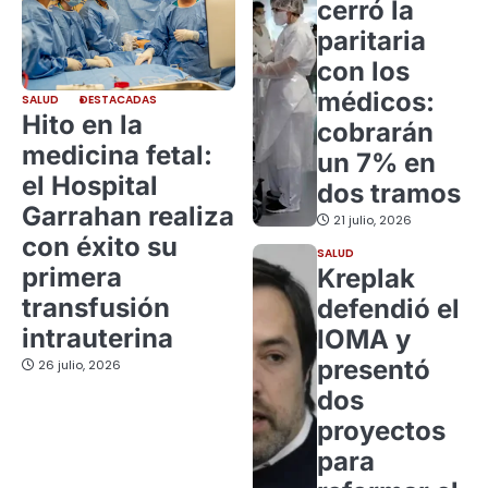
cerró la
paritaria
con los
médicos:
SALUD
DESTACADAS
Hito en la
cobrarán
medicina fetal:
un 7% en
el Hospital
dos tramos
Garrahan realiza
21 julio, 2026
con éxito su
SALUD
primera
Kreplak
transfusión
defendió el
intrauterina
IOMA y
presentó
26 julio, 2026
dos
proyectos
para