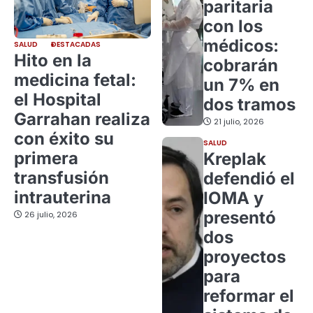
paritaria
con los
médicos:
SALUD
DESTACADAS
Hito en la
cobrarán
medicina fetal:
un 7% en
el Hospital
dos tramos
Garrahan realiza
21 julio, 2026
con éxito su
SALUD
primera
Kreplak
transfusión
defendió el
intrauterina
IOMA y
presentó
26 julio, 2026
dos
proyectos
para
reformar el