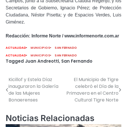
Campos, junto a la Subsecretaria Claudia Regenjo; y los
Secretarios de Gobierno, Ignacio Pérez; de Protección
Ciudadana, Néstor Pisetta; y de Espacios Verdes, Luis
Giménez.
Redacción: Informe Norte / www.informenorte.com.ar
ACTUALIDAD
MUNICIPIOS
SAN FERNADO
ACTUALIDAD
MUNICIPIOS
SAN FERNADO
Tagged
Juan Andreotti
,
San Fernando
Kicillof y Estela Díaz
El Municipio de Tigre
Navegación
inauguraron la Galería
celebró el Día de la
de
de las Mujeres
Primavera en el Centro
Bonaerenses
Cultural Tigre Norte
entradas
Noticias Relacionadas