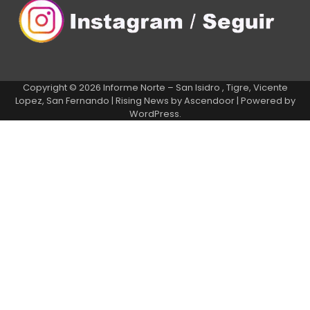
Copyright © 2026
Informe Norte – San Isidro , Tigre, Vicente
Lopez, San Fernando
| Rising News by
Ascendoor
| Powered by
WordPress
.