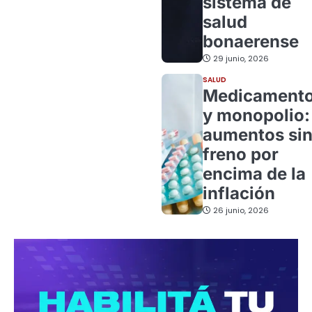
sistema de
salud
bonaerense
29 junio, 2026
SALUD
Medicament
y monopolio:
aumentos si
freno por
encima de la
inflación
26 junio, 2026