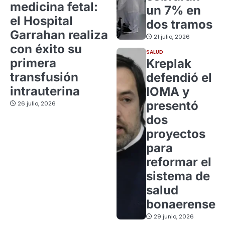
medicina fetal:
un 7% en
el Hospital
dos tramos
Garrahan realiza
21 julio, 2026
con éxito su
SALUD
primera
Kreplak
transfusión
defendió el
intrauterina
IOMA y
presentó
26 julio, 2026
dos
proyectos
para
reformar el
sistema de
salud
bonaerense
29 junio, 2026