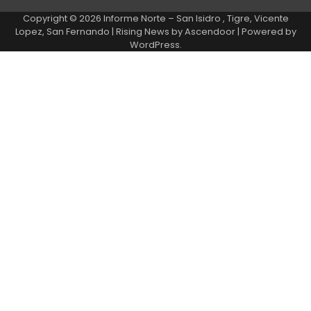
Copyright © 2026
Informe Norte – San Isidro , Tigre, Vicente
Lopez, San Fernando
| Rising News by
Ascendoor
| Powered by
WordPress
.