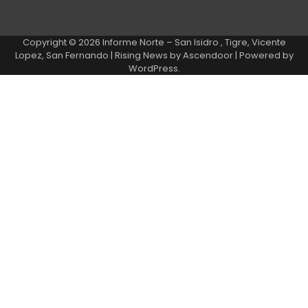
Copyright © 2026
Informe Norte – San Isidro , Tigre, Vicente
Lopez, San Fernando
| Rising News by
Ascendoor
| Powered by
WordPress
.