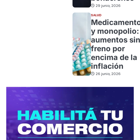
29 junio, 2026
SALUD
Medicament
y monopolio:
aumentos si
freno por
encima de la
inflación
26 junio, 2026