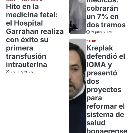
Hito en la
cobrarán
medicina fetal:
un 7% en
el Hospital
dos tramos
Garrahan realiza
21 julio, 2026
con éxito su
SALUD
primera
Kreplak
transfusión
defendió el
intrauterina
IOMA y
presentó
26 julio, 2026
dos
proyectos
para
reformar el
sistema de
salud
bonaerense