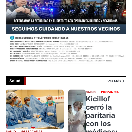
Salud
Ver Más
SALUD
PROVINCIA
Kicillof
cerró la
paritaria
con los
médicos:
SALUD
DESTACADAS