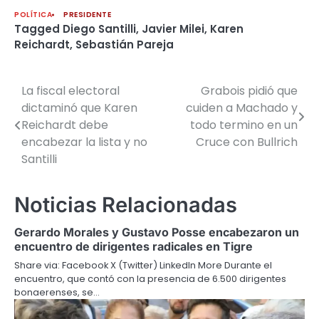
POLÍTICA
PRESIDENTE
Tagged
Diego Santilli
,
Javier Milei
,
Karen
Reichardt
,
Sebastián Pareja
La fiscal electoral
Grabois pidió que
Navegación
dictaminó que Karen
cuiden a Machado y
de
Reichardt debe
todo termino en un
encabezar la lista y no
Cruce con Bullrich
entradas
Santilli
Noticias Relacionadas
Gerardo Morales y Gustavo Posse encabezaron un
encuentro de dirigentes radicales en Tigre
Share via: Facebook X (Twitter) LinkedIn More Durante el
encuentro, que contó con la presencia de 6.500 dirigentes
bonaerenses, se…