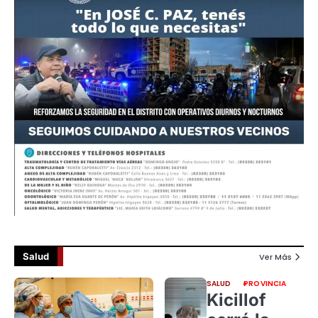
Salud
Ver Más
SALUD
PROVINCIA
Kicillof