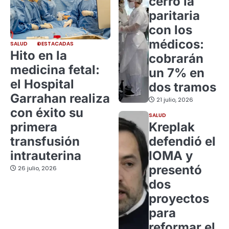
cerró la
paritaria
con los
médicos:
SALUD
DESTACADAS
Hito en la
cobrarán
medicina fetal:
un 7% en
el Hospital
dos tramos
Garrahan realiza
21 julio, 2026
con éxito su
SALUD
primera
Kreplak
transfusión
defendió el
intrauterina
IOMA y
presentó
26 julio, 2026
dos
proyectos
para
reformar el