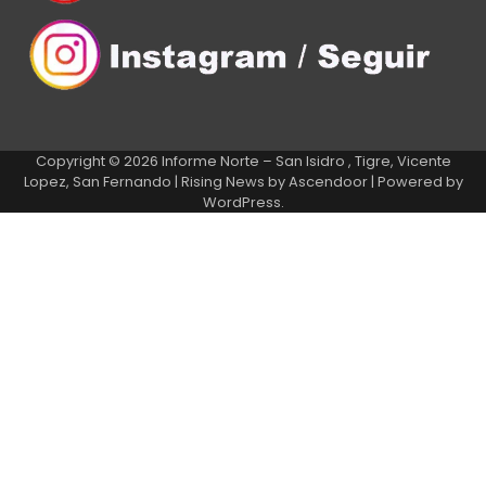
Copyright © 2026
Informe Norte – San Isidro , Tigre, Vicente
Lopez, San Fernando
| Rising News by
Ascendoor
| Powered by
WordPress
.