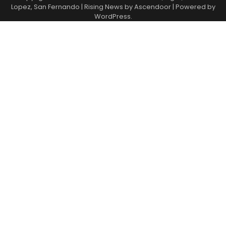
Lopez, San Fernando
| Rising News by
Ascendoor
| Powered by
WordPress
.