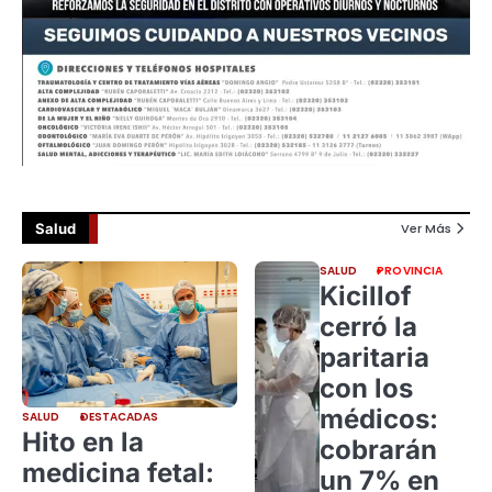
Salud
Ver Más
SALUD
PROVINCIA
Kicillof
cerró la
paritaria
con los
médicos:
SALUD
DESTACADAS
Hito en la
cobrarán
medicina fetal:
un 7% en