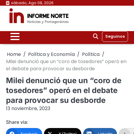
Skip
sábado, Ago 08, 2026
to
content
Seguinos
Home
Política y Economía
Política
Milei denunció que un “coro de tosedores” operó en
el debate para provocar su desborde
Milei denunció que un “coro de
tosedores” operó en el debate
para provocar su desborde
13 noviembre, 2023
Share via:
Facebook
X (Twitter)
LinkedIn