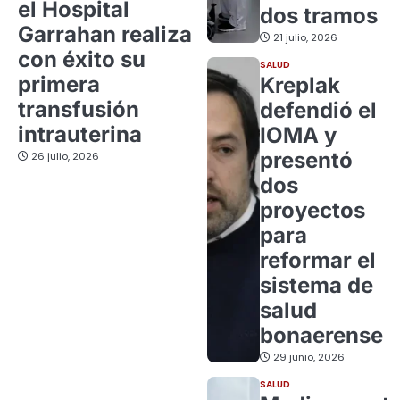
el Hospital
dos tramos
Garrahan realiza
21 julio, 2026
con éxito su
SALUD
primera
Kreplak
transfusión
defendió el
intrauterina
IOMA y
presentó
26 julio, 2026
dos
proyectos
para
reformar el
sistema de
salud
bonaerense
29 junio, 2026
SALUD