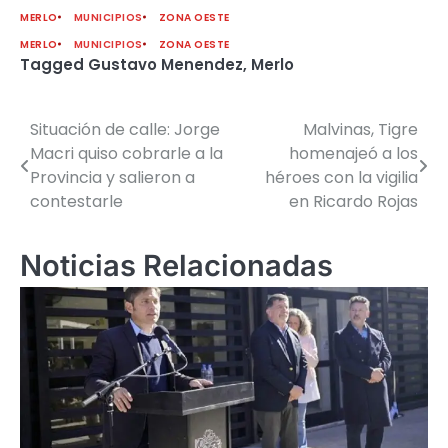
MERLO
MUNICIPIOS
ZONA OESTE
MERLO
MUNICIPIOS
ZONA OESTE
Tagged
Gustavo Menendez
,
Merlo
Situación de calle: Jorge
Malvinas, Tigre
Navegación
Macri quiso cobrarle a la
homenajeó a los
de
Provincia y salieron a
héroes con la vigilia
contestarle
en Ricardo Rojas
entradas
Noticias Relacionadas