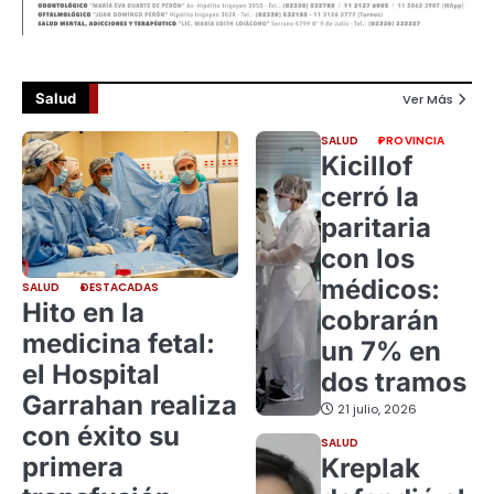
Salud
Ver Más
SALUD
PROVINCIA
Kicillof
cerró la
paritaria
con los
médicos:
SALUD
DESTACADAS
Hito en la
cobrarán
medicina fetal:
un 7% en
el Hospital
dos tramos
Garrahan realiza
21 julio, 2026
con éxito su
SALUD
primera
Kreplak