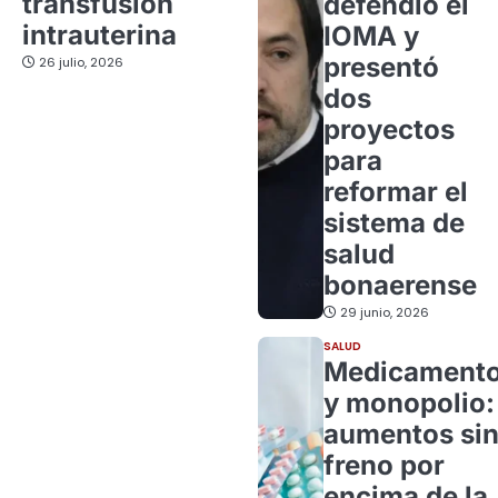
transfusión
defendió el
intrauterina
IOMA y
presentó
26 julio, 2026
dos
proyectos
para
reformar el
sistema de
salud
bonaerense
29 junio, 2026
SALUD
Medicament
y monopolio:
aumentos si
freno por
encima de la