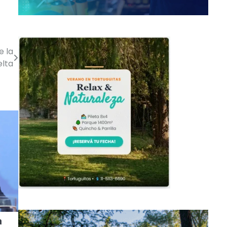
e la
elta
a