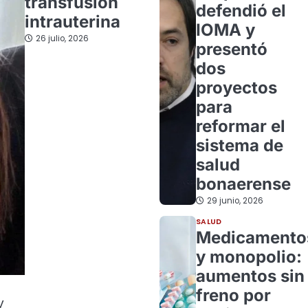
transfusión
defendió el
intrauterina
IOMA y
26 julio, 2026
presentó
dos
proyectos
para
reformar el
sistema de
salud
bonaerense
29 junio, 2026
SALUD
Medicamento
y monopolio:
aumentos sin
freno por
y