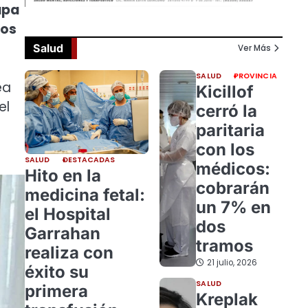
apa
los
Salud
Ver Más
SALUD
PROVINCIA
ea
Kicillof
el
cerró la
paritaria
con los
SALUD
DESTACADAS
médicos:
Hito en la
cobrarán
medicina fetal:
un 7% en
el Hospital
dos
Garrahan
tramos
realiza con
21 julio, 2026
éxito su
SALUD
primera
Kreplak