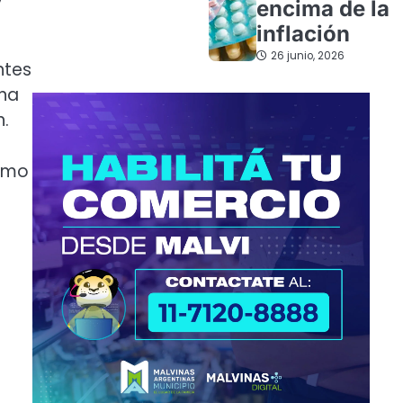
encima de la
inflación
26 junio, 2026
ntes
ana
n.
como