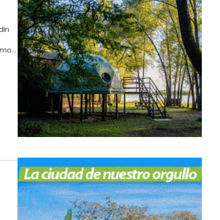
dIn
e
ismo…