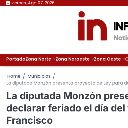
Skip
viernes, Ago 07, 2026
to
content
Portada
Zona Norte
Zona Noroeste
Zona Oeste
C
Home
Municipios
La diputada Monzón presenta proyecto de Ley para decl
La diputada Monzón prese
declarar feriado el día del
Francisco