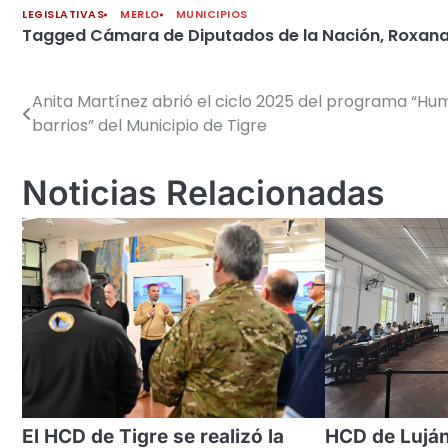
LEGISLATIVAS
MERLO
MUNICIPIOS
Tagged
Cámara de Diputados de la Nación
,
Roxan
Anita Martínez abrió el ciclo 2025 del programa “Hum
Navegación
barrios” del Municipio de Tigre
de
entradas
Noticias Relacionadas
El HCD de Tigre se realizó la
HCD de Luján