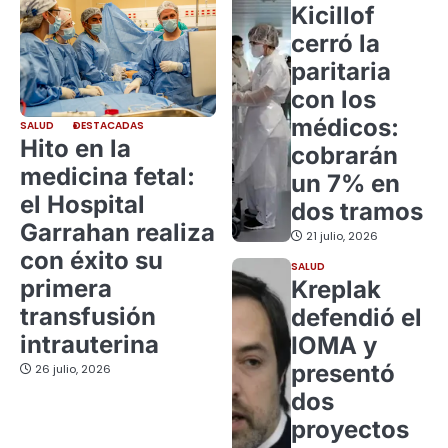
Kicillof
cerró la
paritaria
con los
médicos:
SALUD
DESTACADAS
Hito en la
cobrarán
medicina fetal:
un 7% en
el Hospital
dos tramos
Garrahan realiza
21 julio, 2026
con éxito su
SALUD
primera
Kreplak
transfusión
defendió el
intrauterina
IOMA y
presentó
26 julio, 2026
dos
proyectos