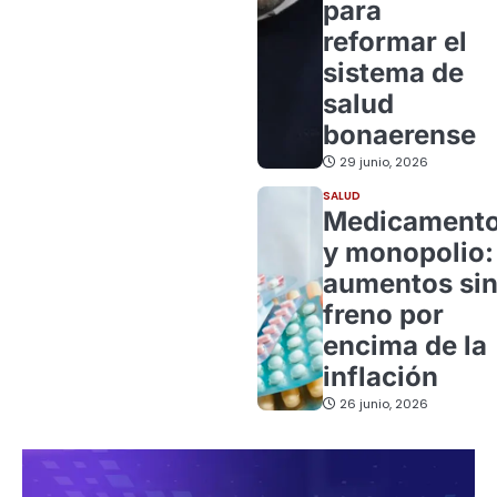
para
reformar el
sistema de
salud
bonaerense
29 junio, 2026
SALUD
Medicament
y monopolio:
aumentos si
freno por
encima de la
inflación
26 junio, 2026