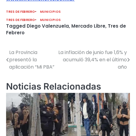
TRES DE FEBRERO
MUNICIPIOS
TRES DE FEBRERO
MUNICIPIOS
Tagged
Diego Valenzuela
,
Mercado Libre
,
Tres de
Febrero
La Provincia
La inflación de junio fue 1,6% y
Navegación
presentó la
acumuló 39,4% en el último
de
aplicación “Mi PBA”
año
entradas
Noticias Relacionadas