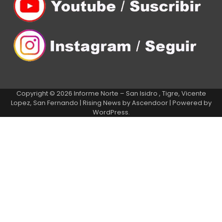
Copyright © 2026
Informe Norte – San Isidro , Tigre, Vicente
Lopez, San Fernando
| Rising News by
Ascendoor
| Powered by
WordPress
.