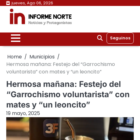
Skip
jueves, Ago 06, 2026
to
content
Seguinos
Home
Municipios
Hermosa mañana: Festejo del “Garrochismo
voluntarista” con mates y “un leoncito”
Hermosa mañana: Festejo del
“Garrochismo voluntarista” con
mates y “un leoncito”
19 mayo, 2025