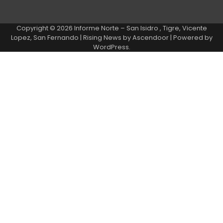
Copyright © 2026
Informe Norte – San Isidro , Tigre, Vicente
Lopez, San Fernando
| Rising News by
Ascendoor
| Powered by
WordPress
.