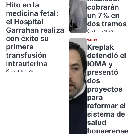
Hito en la
cobrarán
medicina fetal:
un 7% en
el Hospital
dos tramos
Garrahan realiza
21 julio, 2026
con éxito su
SALUD
primera
Kreplak
transfusión
defendió el
intrauterina
IOMA y
presentó
26 julio, 2026
dos
proyectos
para
reformar el
sistema de
salud
bonaerense