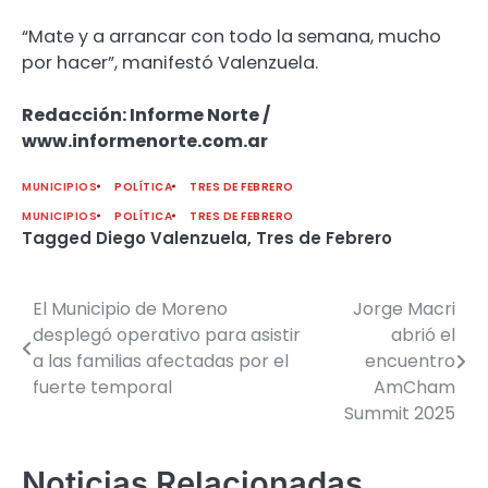
“Mate y a arrancar con todo la semana, mucho
por hacer”, manifestó Valenzuela.
Redacción: Informe Norte /
www.informenorte.com.ar
MUNICIPIOS
POLÍTICA
TRES DE FEBRERO
MUNICIPIOS
POLÍTICA
TRES DE FEBRERO
Tagged
Diego Valenzuela
,
Tres de Febrero
El Municipio de Moreno
Jorge Macri
Navegación
desplegó operativo para asistir
abrió el
de
a las familias afectadas por el
encuentro
fuerte temporal
AmCham
entradas
Summit 2025
Noticias Relacionadas