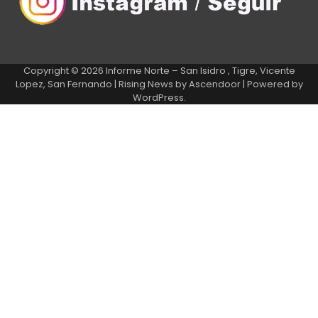
Copyright © 2026
Informe Norte – San Isidro , Tigre, Vicente
Lopez, San Fernando
| Rising News by
Ascendoor
| Powered by
WordPress
.