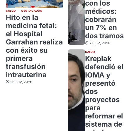
con los
médicos:
SALUD
DESTACADAS
Hito en la
cobrarán
medicina fetal:
un 7% en
el Hospital
dos tramos
Garrahan realiza
21 julio, 2026
con éxito su
SALUD
primera
Kreplak
transfusión
defendió el
intrauterina
IOMA y
presentó
26 julio, 2026
dos
proyectos
para
reformar el
sistema de