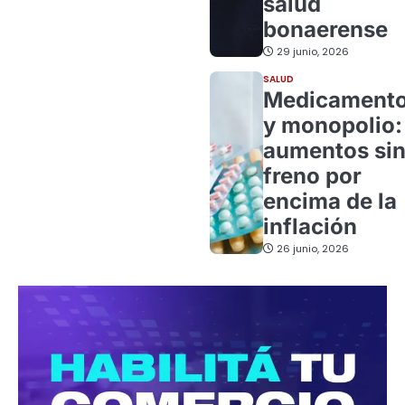
salud
bonaerense
29 junio, 2026
SALUD
Medicament
y monopolio:
aumentos si
freno por
encima de la
inflación
26 junio, 2026