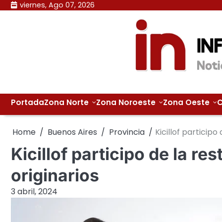
Skip
viernes, Ago 07, 2026
to
content
Portada
Zona Norte
Zona Noroeste
Zona Oeste
C
Home
Buenos Aires
Provincia
Kicillof participo
Kicillof participo de la re
originarios
3 abril, 2024