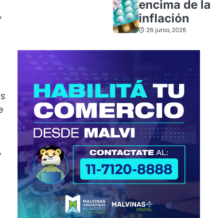
encima de la
,
inflación
26 junio, 2026
es
e
,