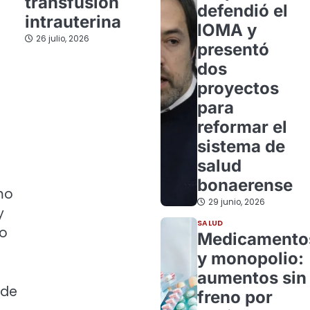
transfusión
defendió el
intrauterina
IOMA y
26 julio, 2026
presentó
dos
proyectos
para
reformar el
sistema de
salud
bonaerense
mo
29 junio, 2026
y
SALUD
lo
Medicamento
y monopolio:
aumentos sin
 de
freno por