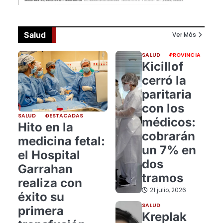
Salud
Ver Más
SALUD
PROVINCIA
Kicillof
cerró la
paritaria
con los
SALUD
DESTACADAS
médicos:
Hito en la
cobrarán
medicina fetal:
un 7% en
el Hospital
dos
Garrahan
tramos
realiza con
21 julio, 2026
éxito su
SALUD
primera
Kreplak