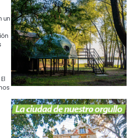
n un
ión
s
El
imos