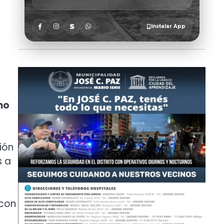
mo
ión
s a
 con