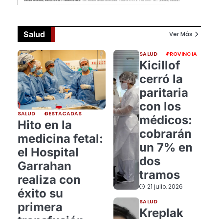
Salud
Ver Más
SALUD
PROVINCIA
Kicillof
cerró la
paritaria
con los
SALUD
DESTACADAS
médicos:
Hito en la
cobrarán
medicina fetal:
un 7% en
el Hospital
dos
Garrahan
tramos
realiza con
21 julio, 2026
éxito su
SALUD
primera
Kreplak