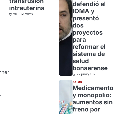
transfusión
defendió el
intrauterina
IOMA y
26 julio, 2026
presentó
dos
proyectos
para
reformar el
sistema de
salud
bonaerense
hner
29 junio, 2026
SALUD
Medicamento
,
y monopolio:
aumentos sin
freno por