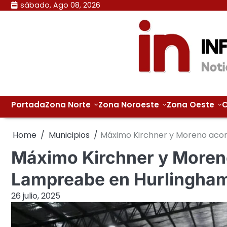
Skip
sábado, Ago 08, 2026
to
content
Portada
Zona Norte
Zona Noroeste
Zona Oeste
C
Home
Municipios
Máximo Kirchner y Moreno aco
Máximo Kirchner y Moren
Lampreabe en Hurlingha
26 julio, 2025