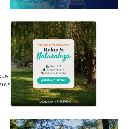
que
eras