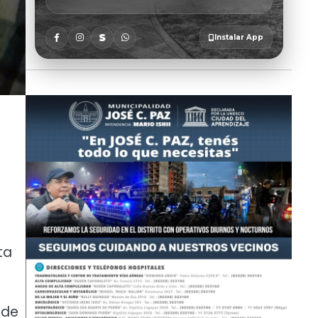
ta
 de