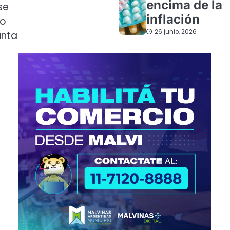
encima de la
se
inflación
ño
26 junio, 2026
unta