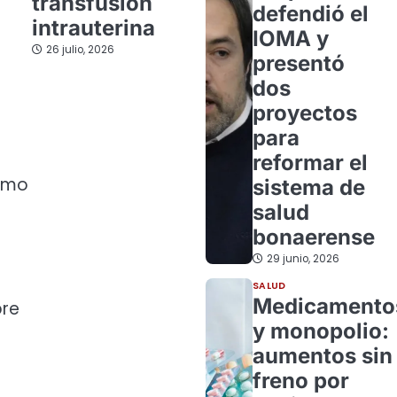
transfusión
defendió el
intrauterina
IOMA y
26 julio, 2026
presentó
dos
proyectos
para
reformar el
como
sistema de
salud
bonaerense
29 junio, 2026
SALUD
Medicamento
bre
y monopolio:
aumentos sin
freno por