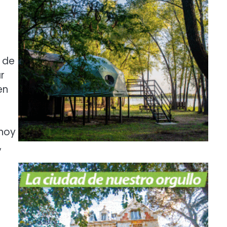
 de
r
en
 hoy
,