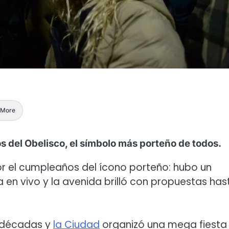
More
 del Obelisco, el símbolo más porteño de todos.
or el cumpleaños del ícono porteño: hubo un
n vivo y la avenida brilló con propuestas has
e décadas y
la Ciudad
organizó una mega fiesta