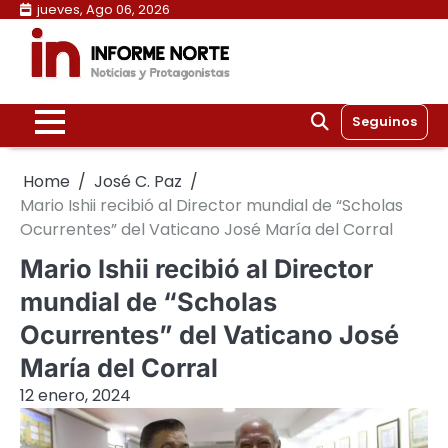
Skip
jueves, Ago 06, 2026
to
content
Seguinos
Home
José C. Paz
Mario Ishii recibió al Director mundial de “Scholas
Ocurrentes” del Vaticano José María del Corral
Mario Ishii recibió al Director
mundial de “Scholas
Ocurrentes” del Vaticano José
María del Corral
12 enero, 2024