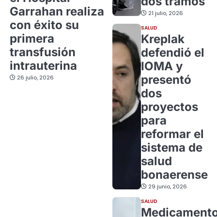
dos tramos
Garrahan realiza
21 julio, 2026
con éxito su
SALUD
primera
Kreplak
transfusión
defendió el
intrauterina
IOMA y
presentó
26 julio, 2026
dos
proyectos
para
reformar el
sistema de
salud
bonaerense
29 junio, 2026
SALUD
Medicament