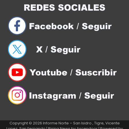
Copyright © 2026
Informe Norte – San Isidro , Tigre, Vicente
Lopez, San Fernando
| Rising News by
Ascendoor
| Powered by