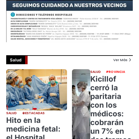
Salud
Ver Más
SALUD
PROVINCIA
Kicillof
cerró la
paritaria
con los
médicos:
SALUD
DESTACADAS
Hito en la
cobrarán
medicina fetal:
un 7% en
el Hospital