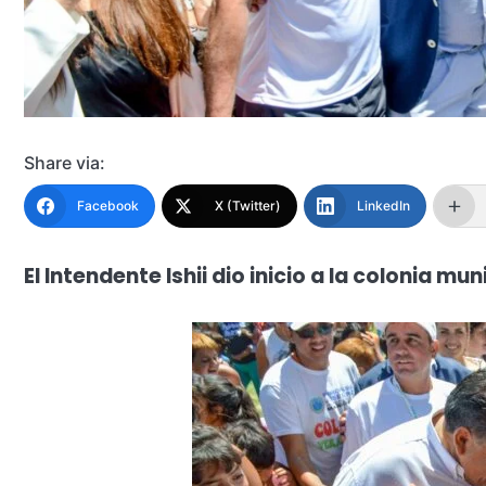
Share via:
Facebook
X (Twitter)
LinkedIn
El Intendente Ishii dio inicio a la colonia mu