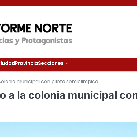
iudad
Provincia
Secciones
la colonia municipal con pileta semiolimpica
cio a la colonia municipal co