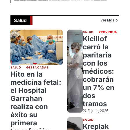
Salud
Ver Más
SALUD
PROVINCIA
Kicillof
cerró la
paritaria
con los
SALUD
DESTACADAS
médicos:
Hito en la
cobrarán
medicina fetal:
un 7% en
el Hospital
dos
Garrahan
tramos
realiza con
21 julio, 2026
éxito su
SALUD
primera
Kreplak