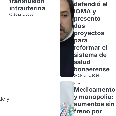
transfusión
defendió el
intrauterina
IOMA y
26 julio, 2026
presentó
dos
proyectos
para
reformar el
sistema de
salud
bonaerense
29 junio, 2026
SALUD
Medicamento
al
y monopolio:
de y
aumentos sin
freno por