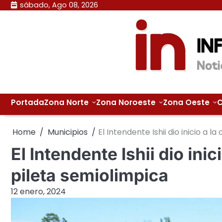
Skip
sábado, Ago 08, 2026
to
content
Portada
Zona Norte
Zona Noroeste
Zona Oeste
C
Home
Municipios
El Intendente Ishii dio inicio a 
El Intendente Ishii dio ini
pileta semiolimpica
12 enero, 2024