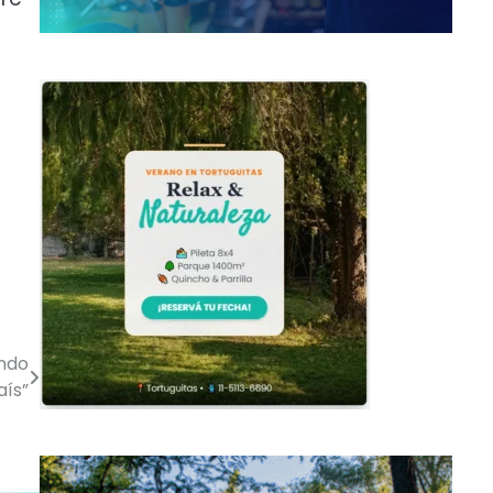
ando
aís”