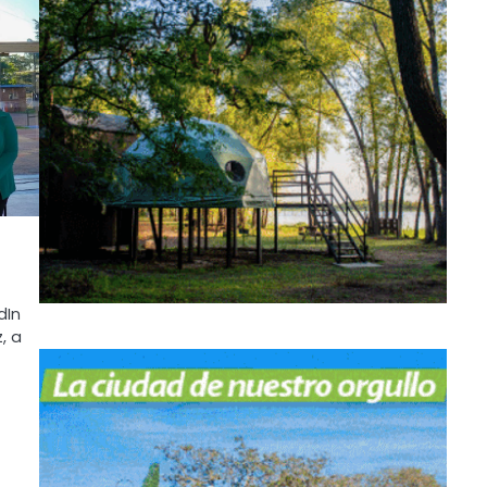
dIn
, a