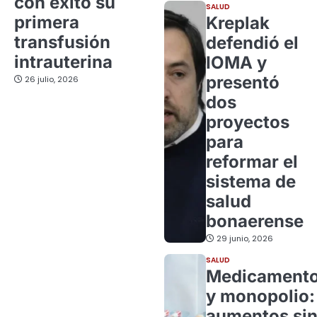
con éxito su
SALUD
primera
Kreplak
transfusión
defendió el
intrauterina
IOMA y
presentó
26 julio, 2026
dos
proyectos
para
reformar el
sistema de
salud
bonaerense
29 junio, 2026
SALUD
Medicament
y monopolio:
aumentos si