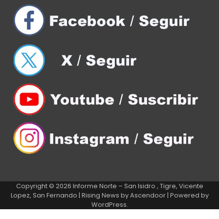
Copyright © 2026
Informe Norte – San Isidro , Tigre, Vicente
Lopez, San Fernando
| Rising News by
Ascendoor
| Powered by
WordPress
.