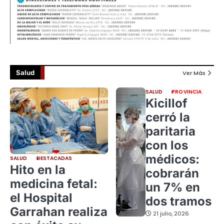
Salud
Ver Más
SALUD
PROVINCIA
Kicillof
cerró la
paritaria
con los
médicos:
SALUD
DESTACADAS
Hito en la
cobrarán
medicina fetal:
un 7% en
el Hospital
dos tramos
Garrahan realiza
21 julio, 2026