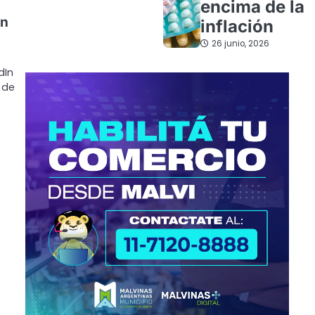
encima de la
en
inflación
26 junio, 2026
dIn
 de