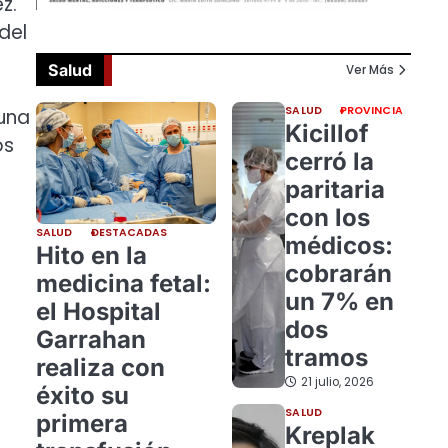
z.
del
Salud
Ver Más
SALUD
PROVINCIA
 una
Kicillof
os
cerró la
paritaria
con los
SALUD
DESTACADAS
médicos:
Hito en la
cobrarán
medicina fetal:
un 7% en
el Hospital
dos
Garrahan
tramos
realiza con
21 julio, 2026
éxito su
SALUD
primera
Kreplak