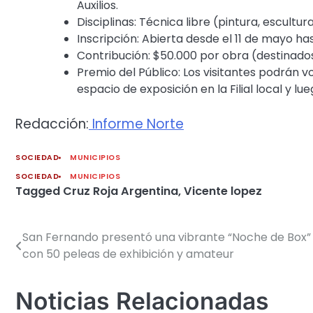
Auxilios.
Disciplinas: Técnica libre (pintura, escultura,
Inscripción: Abierta desde el 11 de mayo hast
Contribución: $50.000 por obra (destinad
Premio del Público: Los visitantes podrán v
espacio de exposición en la Filial local y l
Redacción:
Informe Norte
SOCIEDAD
MUNICIPIOS
SOCIEDAD
MUNICIPIOS
Tagged
Cruz Roja Argentina
,
Vicente lopez
San Fernando presentó una vibrante “Noche de Box”
Navegación
con 50 peleas de exhibición y amateur
de
entradas
Noticias Relacionadas