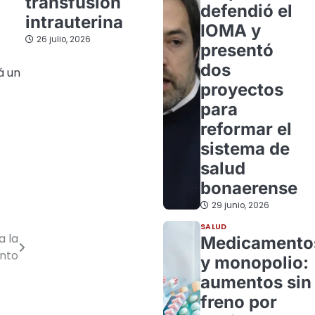
transfusión
defendió el
intrauterina
IOMA y
26 julio, 2026
presentó
dos
á un
proyectos
para
reformar el
sistema de
salud
bonaerense
29 junio, 2026
SALUD
a la
Medicamento
ento
y monopolio:
aumentos sin
freno por