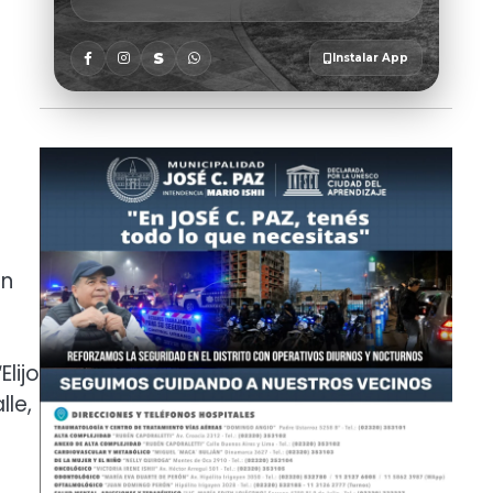
en
lijo
lle,