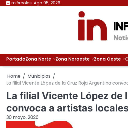
Skip
miércoles, Ago 05, 2026
to
content
Portada
Zona Norte
Zona Noroeste
Zona Oeste
C
Home
Municipios
La filial Vicente López de la Cruz Roja Argentina convo
La filial Vicente López de
convoca a artistas locale
30 mayo, 2026