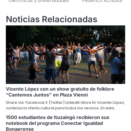
científicas y universidades
Federico Achaval
entradas
Noticias Relacionadas
Vicente López con un show gratuito de folklore
“Cantemos Juntos” en Plaza Vienni
Share via: Facebook X (Twitter) LinkedIn More En Vicente López,
continúa la oferta cultural para todos los vecinos. En esta…
1500 estudiantes de Ituzaingó recibieron sus
notebook del programa Conectar Igualdad
Bonaerense