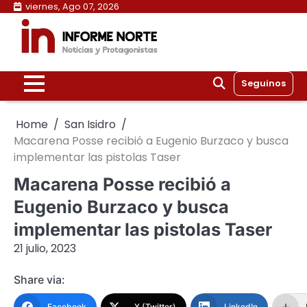
Skip
viernes, Ago 07, 2026
to
content
Seguinos
Home
San Isidro
Macarena Posse recibió a Eugenio Burzaco y busca
implementar las pistolas Taser
Macarena Posse recibió a
Eugenio Burzaco y busca
implementar las pistolas Taser
21 julio, 2023
Share via:
Facebook
X (Twitter)
LinkedIn