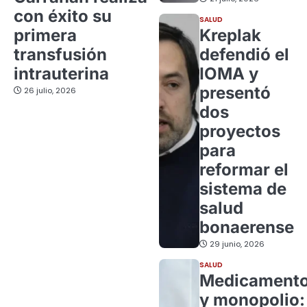
con éxito su
SALUD
primera
Kreplak
transfusión
defendió el
intrauterina
IOMA y
presentó
26 julio, 2026
dos
proyectos
para
reformar el
sistema de
salud
bonaerense
29 junio, 2026
SALUD
Medicament
y monopolio: