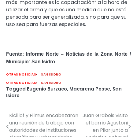
más importante es la capacitación” a la hora de
utilizar el arma y que es una medida que no está
pensada para ser generalizada, sino para que su
uso sea para fuerzas especiales.
Fuente: Informe Norte – Noticias de la Zona Norte /
Municipio: San Isidro
OTRAS NOTICIAS
SAN ISIDRO
OTRAS NOTICIAS
SAN ISIDRO
Tagged
Eugenio Burzaco
,
Macarena Posse
,
San
Isidro
Kicillof y Filmus encabezaron
Juan Grabois visito
Navegación
una reunión de trabajo con
el barrio Agustoni
de
autoridades de instituciones
en Pilar junto a