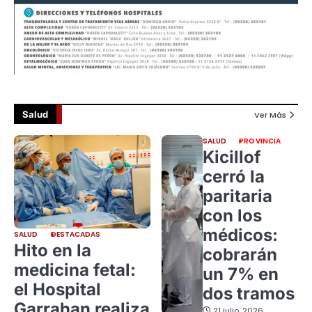
Salud
Ver Más
SALUD
PROVINCIA
Kicillof
cerró la
paritaria
con los
médicos:
SALUD
DESTACADAS
Hito en la
cobrarán
medicina fetal:
un 7% en
el Hospital
dos tramos
Garrahan realiza
21 julio, 2026