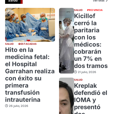
Salud
Ver Más
SALUD
PROVINCIA
Kicillof
cerró la
paritaria
con los
médicos:
SALUD
DESTACADAS
Hito en la
cobrarán
medicina fetal:
un 7% en
el Hospital
dos tramos
Garrahan realiza
21 julio, 2026
con éxito su
SALUD
primera
Kreplak
transfusión
defendió el
intrauterina
IOMA y
presentó
26 julio, 2026