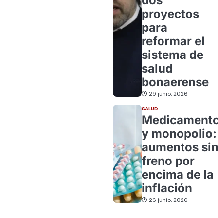
dos
proyectos
para
reformar el
sistema de
salud
bonaerense
29 junio, 2026
SALUD
Medicament
y monopolio:
aumentos si
freno por
encima de la
inflación
26 junio, 2026