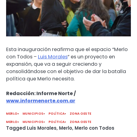
Esta inauguración reafirma que el espacio “Merlo
con Todos –
Luis Morales
” es un proyecto en
expansión, que va a seguir creciendo y
consolidándose con el objetivo de dar la batalla
política que Merlo necesita.
Redacción: Informe Norte /
www.informenorte.com.ar
MERLO
MUNICIPIOS
POLÍTICA
ZONA OESTE
MERLO
MUNICIPIOS
POLÍTICA
ZONA OESTE
Tagged
Luis Morales
,
Merlo
,
Merlo con Todos