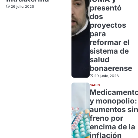
presentó
26 julio, 2026
dos
proyectos
para
reformar el
sistema de
salud
bonaerense
29 junio, 2026
SALUD
Medicament
y monopolio:
aumentos si
freno por
encima de la
inflación