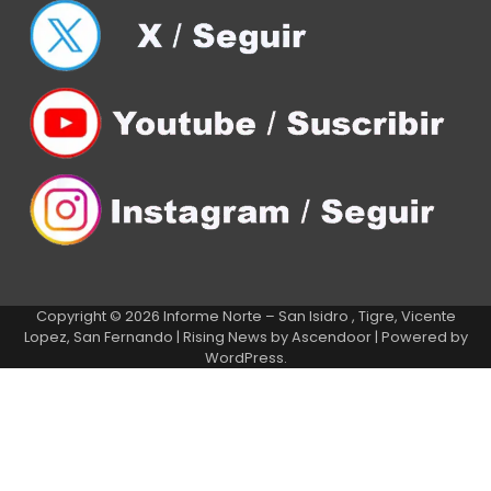
Copyright © 2026
Informe Norte – San Isidro , Tigre, Vicente
Lopez, San Fernando
| Rising News by
Ascendoor
| Powered by
WordPress
.