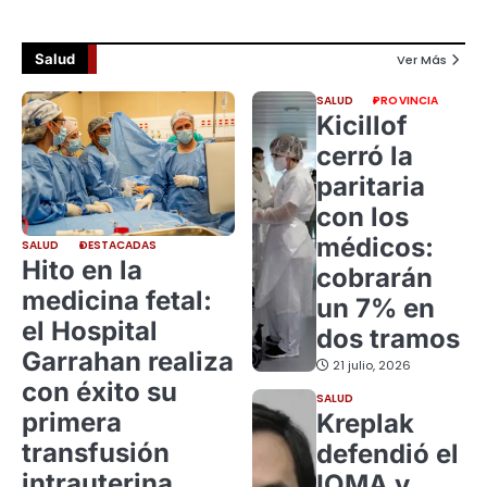
Salud
Ver Más
SALUD
PROVINCIA
Kicillof
cerró la
paritaria
con los
médicos:
SALUD
DESTACADAS
Hito en la
cobrarán
medicina fetal:
un 7% en
el Hospital
dos tramos
Garrahan realiza
21 julio, 2026
con éxito su
SALUD
primera
Kreplak
transfusión
defendió el
intrauterina
IOMA y