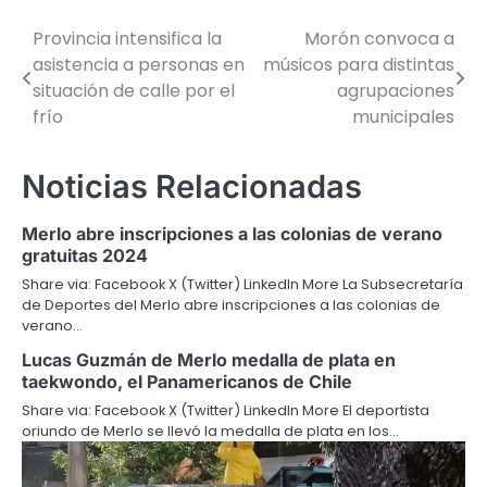
Provincia intensifica la
Morón convoca a
Navegación
asistencia a personas en
músicos para distintas
de
situación de calle por el
agrupaciones
frío
municipales
entradas
Noticias Relacionadas
Merlo abre inscripciones a las colonias de verano
gratuitas 2024
Share via: Facebook X (Twitter) LinkedIn More La Subsecretaría
de Deportes del Merlo abre inscripciones a las colonias de
verano…
Lucas Guzmán de Merlo medalla de plata en
taekwondo, el Panamericanos de Chile
Share via: Facebook X (Twitter) LinkedIn More El deportista
oriundo de Merlo se llevó la medalla de plata en los…