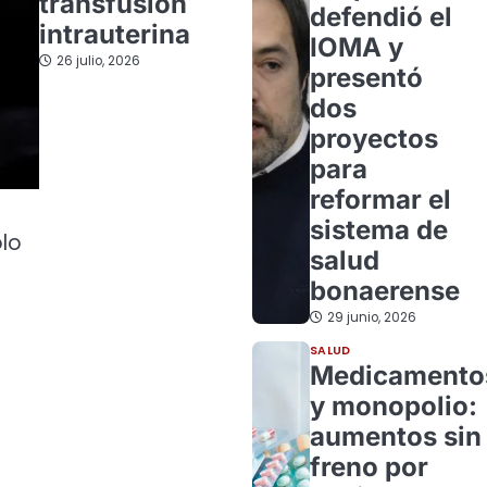
transfusión
defendió el
intrauterina
IOMA y
26 julio, 2026
presentó
dos
proyectos
para
reformar el
sistema de
ólo
salud
bonaerense
29 junio, 2026
SALUD
Medicamento
y monopolio:
aumentos sin
freno por