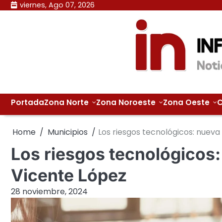
Skip
viernes, Ago 07, 2026
to
content
Portada
Zona Norte
Zona Noroeste
Zona Oeste
C
Home
Municipios
Los riesgos tecnológicos: nueva
Los riesgos tecnológicos:
Vicente López
28 noviembre, 2024