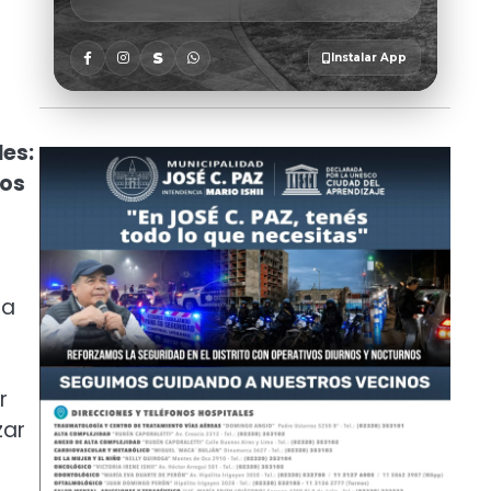
les:
los
 a
r
zar