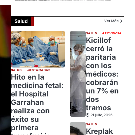
Salud
Ver Más
SALUD
PROVINCIA
Kicillof
cerró la
paritaria
con los
SALUD
DESTACADAS
médicos:
Hito en la
cobrarán
medicina fetal:
un 7% en
el Hospital
dos
Garrahan
tramos
realiza con
21 julio, 2026
éxito su
SALUD
primera
Kreplak