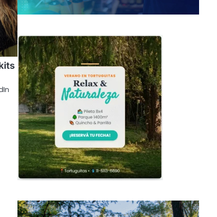
its
dIn