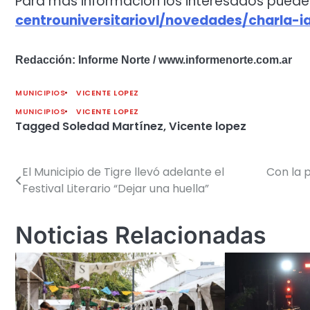
Para más información los interesados puede
centrouniversitariovl/
novedades/charla-i
Redacción: Informe Norte / www.informenorte.com.ar
MUNICIPIOS
VICENTE LOPEZ
MUNICIPIOS
VICENTE LOPEZ
Tagged
Soledad Martínez
,
Vicente lopez
El Municipio de Tigre llevó adelante el
Con la 
Navegación
Festival Literario “Dejar una huella”
de
entradas
Noticias Relacionadas