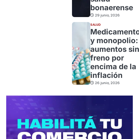
bonaerense
29 junio, 2026
SALUD
Medicament
y monopolio:
aumentos si
freno por
encima de la
inflación
26 junio, 2026