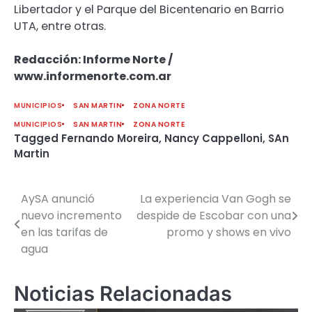
Libertador y el Parque del Bicentenario en Barrio
UTA, entre otras.
Redacción: Informe Norte /
www.informenorte.com.ar
MUNICIPIOS
SAN MARTIN
ZONA NORTE
MUNICIPIOS
SAN MARTIN
ZONA NORTE
Tagged
Fernando Moreira
,
Nancy Cappelloni
,
SAn
Martin
AySA anunció
La experiencia Van Gogh se
Navegación
nuevo incremento
despide de Escobar con una
de
en las tarifas de
promo y shows en vivo
agua
entradas
Noticias Relacionadas