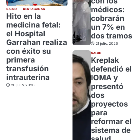
con los
médicos:
SALUD
DESTACADAS
Hito en la
cobrarán
medicina fetal:
un 7% en
el Hospital
dos tramos
Garrahan realiza
21 julio, 2026
con éxito su
SALUD
primera
Kreplak
transfusión
defendió el
intrauterina
IOMA y
presentó
26 julio, 2026
dos
proyectos
para
reformar el
sistema de
salud