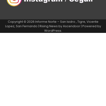
Copyright © 2026
Informe Norte – San Isidro , Tigre, Vicente
Lopez, San Fernando
| Rising News by
Ascendoor
| Powered by
WordPress
.