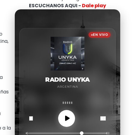
ESCUCHANOS AQUI -
Dale play
eo
ina,
da
iñas
a
 a la