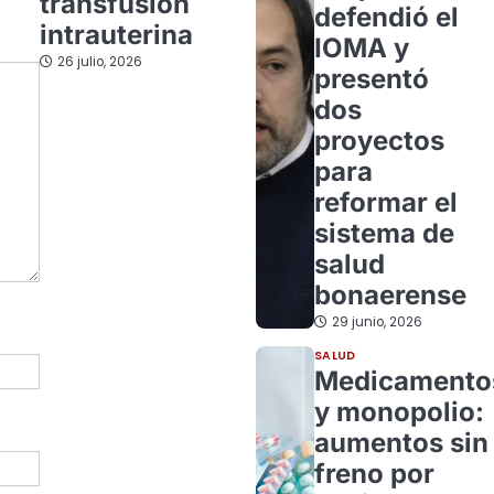
transfusión
defendió el
intrauterina
IOMA y
26 julio, 2026
presentó
dos
proyectos
para
reformar el
sistema de
salud
bonaerense
29 junio, 2026
SALUD
Medicamento
y monopolio:
aumentos sin
freno por