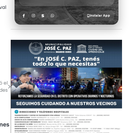
val
ó el
ades
ines