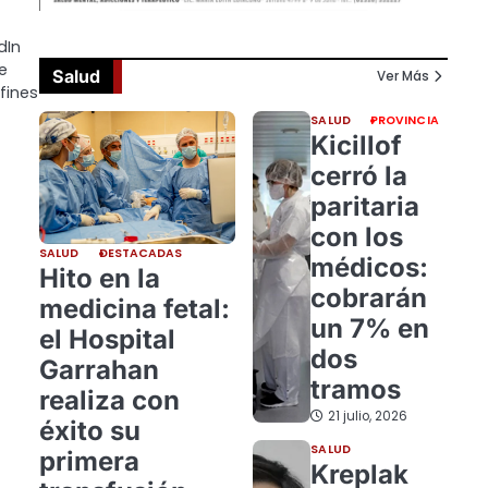
dIn
e
Salud
Ver Más
fines
SALUD
PROVINCIA
Kicillof
cerró la
paritaria
con los
SALUD
DESTACADAS
médicos:
Hito en la
cobrarán
medicina fetal:
un 7% en
el Hospital
dos
Garrahan
tramos
realiza con
21 julio, 2026
éxito su
SALUD
primera
Kreplak