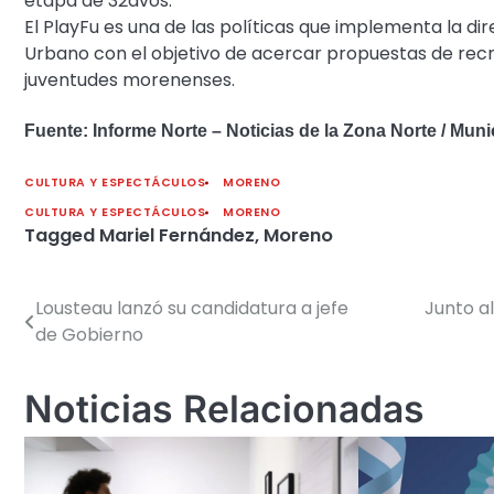
etapa de 32avos.
El PlayFu es una de las políticas que implementa la dir
Urbano con el objetivo de acercar propuestas de recre
juventudes morenenses.
Fuente: Informe Norte – Noticias de la Zona Norte / Mun
CULTURA Y ESPECTÁCULOS
MORENO
CULTURA Y ESPECTÁCULOS
MORENO
Tagged
Mariel Fernández
,
Moreno
Lousteau lanzó su candidatura a jefe
Junto al
Navegación
de Gobierno
de
entradas
Noticias Relacionadas