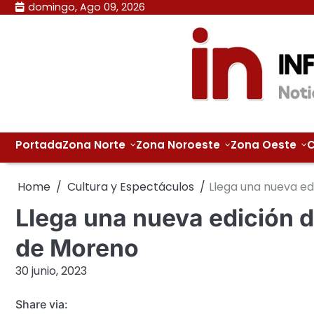
Skip
domingo, Ago 09, 2026
to
content
Portada
Zona Norte
Zona Noroeste
Zona Oeste
C
Home
Cultura y Espectáculos
Llega una nueva ed
Llega una nueva edición 
de Moreno
30 junio, 2023
Share via: