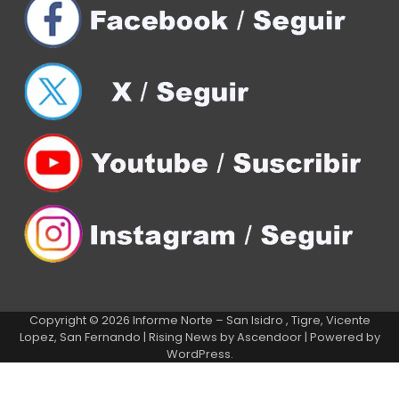
Copyright © 2026
Informe Norte – San Isidro , Tigre, Vicente
Lopez, San Fernando
| Rising News by
Ascendoor
| Powered by
WordPress
.