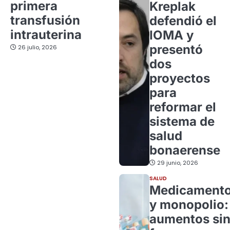
primera
Kreplak
transfusión
defendió el
intrauterina
IOMA y
presentó
26 julio, 2026
dos
proyectos
para
reformar el
sistema de
salud
bonaerense
29 junio, 2026
SALUD
Medicament
y monopolio:
aumentos si