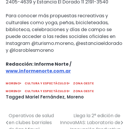
2405-4639 y Estancia El Dorado 11 2191-3540
Para conocer más propuestas recreativas y
culturales como yoga, peñas, bicicleteadas,
biblioteca, celebraciones y días de campo se
puede acceder a las redes sociales oficiales en
Instagram @turismo.moreno, @estanciaeldorado
y @losroblesmoreno
Redacción: Informe Norte /
www.informenorte.com.ar
MORENO
CULTURA Y ESPECTÁCULOS
ZONA OESTE
MORENO
CULTURA Y ESPECTÁCULOS
ZONA OESTE
Tagged
Mariel Fernández
,
Moreno
Operativos de salud
Llega la 2° edición de
Navegación
en clubes barriales
InnovaMAS: Laboratorio de
de