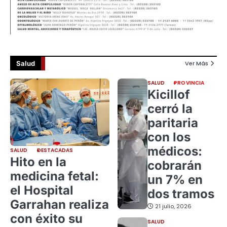
Salud
Ver Más
SALUD
PROVINCIA
Kicillof
cerró la
paritaria
con los
médicos:
SALUD
DESTACADAS
Hito en la
cobrarán
medicina fetal:
un 7% en
el Hospital
dos tramos
Garrahan realiza
21 julio, 2026
con éxito su
SALUD