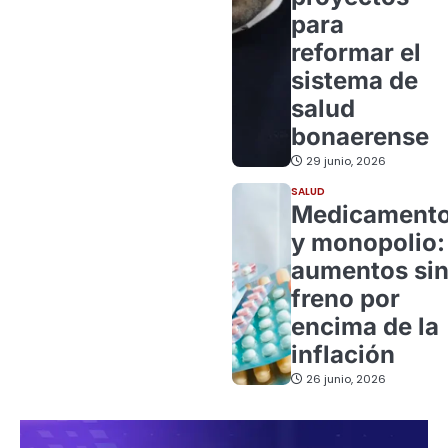
para
reformar el
sistema de
salud
bonaerense
29 junio, 2026
SALUD
Medicament
y monopolio:
aumentos si
freno por
encima de la
inflación
26 junio, 2026