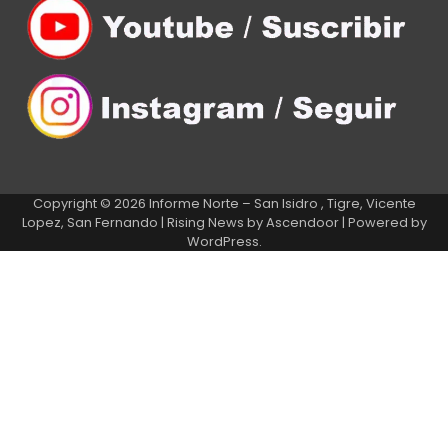
Copyright © 2026
Informe Norte – San Isidro , Tigre, Vicente
Lopez, San Fernando
| Rising News by
Ascendoor
| Powered by
WordPress
.