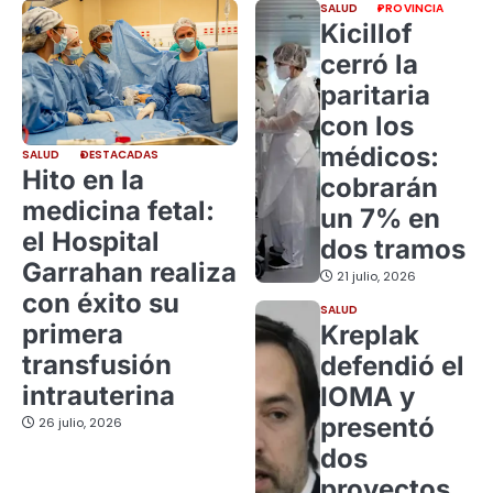
SALUD
PROVINCIA
Kicillof
cerró la
paritaria
con los
médicos:
SALUD
DESTACADAS
Hito en la
cobrarán
medicina fetal:
un 7% en
el Hospital
dos tramos
Garrahan realiza
21 julio, 2026
con éxito su
SALUD
primera
Kreplak
transfusión
defendió el
intrauterina
IOMA y
presentó
26 julio, 2026
dos
proyectos