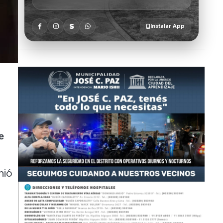
e
nió