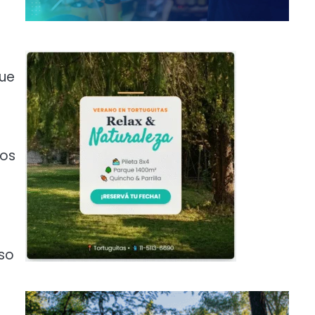
que
los
uso