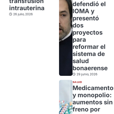
transfusión
defendió el
intrauterina
IOMA y
26 julio, 2026
presentó
dos
proyectos
para
reformar el
sistema de
salud
bonaerense
29 junio, 2026
SALUD
Medicamento
y monopolio:
aumentos sin
freno por