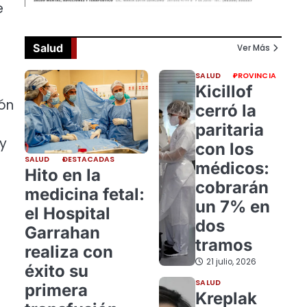
e
Salud
Ver Más
SALUD
PROVINCIA
Kicillof
ión
cerró la
paritaria
 y
con los
SALUD
DESTACADAS
médicos:
Hito en la
cobrarán
medicina fetal:
un 7% en
el Hospital
dos
Garrahan
tramos
realiza con
21 julio, 2026
éxito su
SALUD
primera
Kreplak