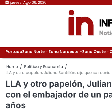
Skip
jueves, Ago 06, 2026
to
content
Portada
Zona Norte
Zona Noroeste
Zona Oeste
C
Home
Política y Economía
LLA y otro papelón, Juliana Santillán: dijo que se reun
LLA y otro papelón, Julian
con el embajador de un pa
años