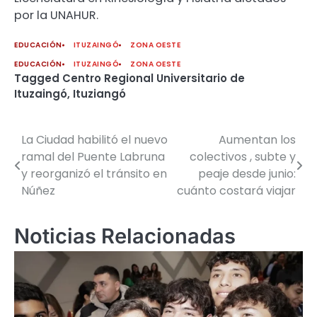
por la UNAHUR.
EDUCACIÓN
ITUZAINGÓ
ZONA OESTE
EDUCACIÓN
ITUZAINGÓ
ZONA OESTE
Tagged
Centro Regional Universitario de
Ituzaingó
,
Ituziangó
La Ciudad habilitó el nuevo
Aumentan los
Navegación
ramal del Puente Labruna
colectivos , subte y
de
y reorganizó el tránsito en
peaje desde junio:
Núñez
cuánto costará viajar
entradas
Noticias Relacionadas