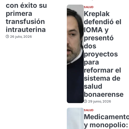
con éxito su
SALUD
primera
Kreplak
transfusión
defendió el
intrauterina
IOMA y
presentó
26 julio, 2026
dos
proyectos
para
reformar el
sistema de
salud
bonaerense
29 junio, 2026
SALUD
Medicament
y monopolio: