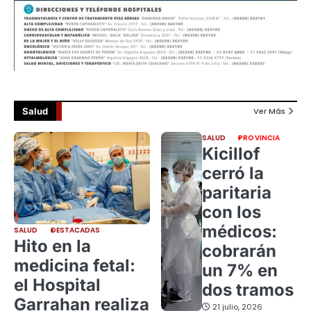
Salud
Ver Más
SALUD
PROVINCIA
Kicillof
cerró la
paritaria
con los
médicos:
SALUD
DESTACADAS
Hito en la
cobrarán
medicina fetal:
un 7% en
el Hospital
dos tramos
Garrahan realiza
21 julio, 2026