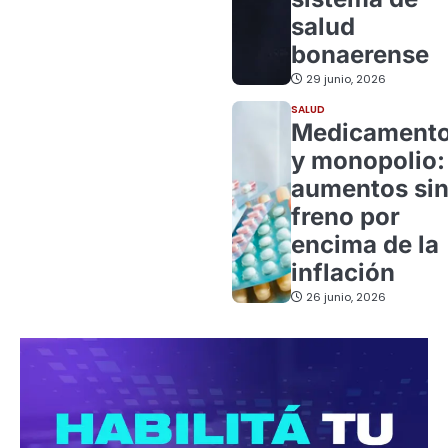
salud
bonaerense
29 junio, 2026
SALUD
Medicament
y monopolio:
aumentos si
freno por
encima de la
inflación
26 junio, 2026