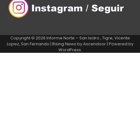
Copyright © 2026
Informe Norte – San Isidro , Tigre, Vicente
Lopez, San Fernando
| Rising News by
Ascendoor
| Powered by
WordPress
.