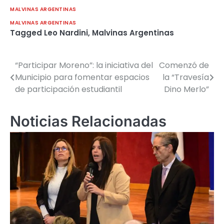
MALVINAS ARGENTINAS
MALVINAS ARGENTINAS
Tagged
Leo Nardini
,
Malvinas Argentinas
“Participar Moreno”: la iniciativa del
Comenzó de
Navegación
Municipio para fomentar espacios
la “Travesía
de
de participación estudiantil
Dino Merlo”
entradas
Noticias Relacionadas