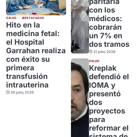
paritaria
con los
médicos:
SALUD
DESTACADAS
Hito en la
cobrarán
medicina fetal:
un 7% en
el Hospital
dos tramos
Garrahan realiza
21 julio, 2026
con éxito su
SALUD
primera
Kreplak
transfusión
defendió el
intrauterina
IOMA y
presentó
26 julio, 2026
dos
proyectos
para
reformar el
sistema de