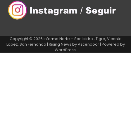
Copyright © 2026
Informe Norte – San Isidro , Tigre, Vicente
Lopez, San Fernando
| Rising News by
Ascendoor
| Powered by
WordPress
.