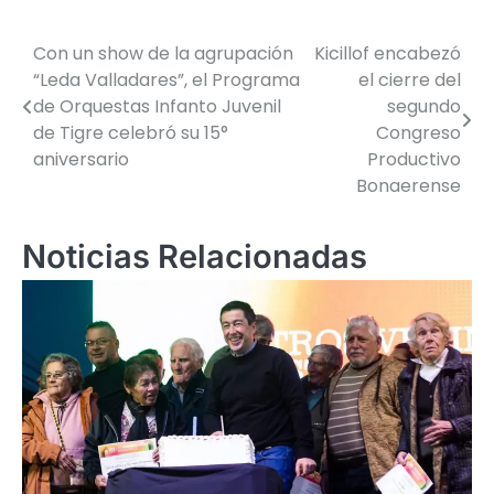
Con un show de la agrupación
Kicillof encabezó
Navegación
“Leda Valladares”, el Programa
el cierre del
de
de Orquestas Infanto Juvenil
segundo
de Tigre celebró su 15°
Congreso
entradas
aniversario
Productivo
Bonaerense
Noticias Relacionadas