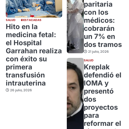
paritaria
con los
médicos:
SALUD
DESTACADAS
Hito en la
cobrarán
medicina fetal:
un 7% en
el Hospital
dos tramos
Garrahan realiza
21 julio, 2026
con éxito su
SALUD
primera
Kreplak
transfusión
defendió el
intrauterina
IOMA y
presentó
26 julio, 2026
dos
proyectos
para
reformar el