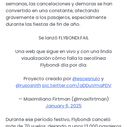
semanas, las cancelaciones y demoras se han
convertido en una constante, afectando
gravemente a los pasajeros, especialmente
durante las fiestas de fin de año.
⁠⁠⁠Se lanzó FLYBONDI⁠.FAIL
Una web que sigue en vivo y con una linda
visualización cómo falla la aerolínea
Flybondi día por día.
Proyecto creado por
@esoesnulo
y
@rusosnith
pic.twitter.com/aDDuVmaPDV
— Maximiliano Firtman (@maxifirtman)
January 6, 2025
Durante ese período festivo, Flybondi canceló
más de 70 vuelos, dejando a unos 13.000 pasajeros