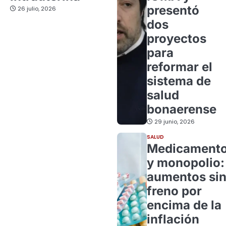
presentó
26 julio, 2026
dos
proyectos
para
reformar el
sistema de
salud
bonaerense
29 junio, 2026
SALUD
Medicament
y monopolio:
aumentos si
freno por
encima de la
inflación