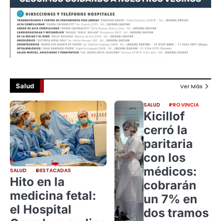
Salud
Ver Más
SALUD
PROVINCIA
Kicillof
cerró la
paritaria
con los
médicos:
SALUD
DESTACADAS
Hito en la
cobrarán
medicina fetal:
un 7% en
el Hospital
dos tramos