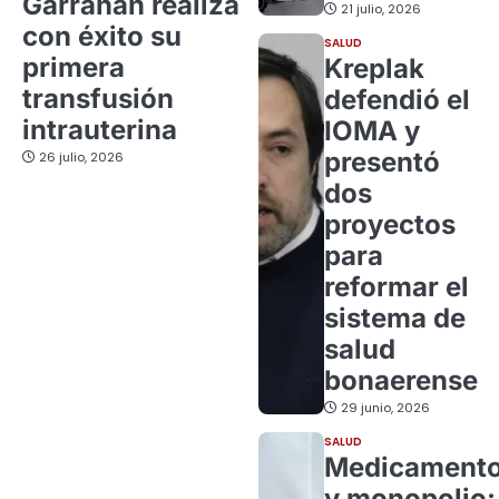
Garrahan realiza
21 julio, 2026
con éxito su
SALUD
primera
Kreplak
transfusión
defendió el
intrauterina
IOMA y
presentó
26 julio, 2026
dos
proyectos
para
reformar el
sistema de
salud
bonaerense
29 junio, 2026
SALUD
Medicament
y monopolio: