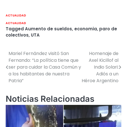
ACTUALIDAD
ACTUALIDAD
Tagged
Aumento de sueldos
,
economia
,
paro de
colectivos
,
UTA
Mariel Fernández visitó San
Homenaje de
Navegación
Fernando: “La política tiene que
Axel Kicillof al
de
ser para cuidar la Casa Común y
Indio Solari:
a los habitantes de nuestra
Adiós a un
entradas
Patria”
Héroe Argentino
Noticias Relacionadas