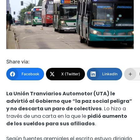
Share via:
Facebook
X (Twitter)
LinkedIn
La Unión Tranviarios Automotor (UTA) le
advirtió al G
obierno
que
“la paz social peligra”
y no descarta un paro de colectivos
. Lo hizo a
través de una carta en la que le
pidió aumento
de los sueldos para sus afiliados
.
Según fuentes gremiales el escrito estuvo dirigido