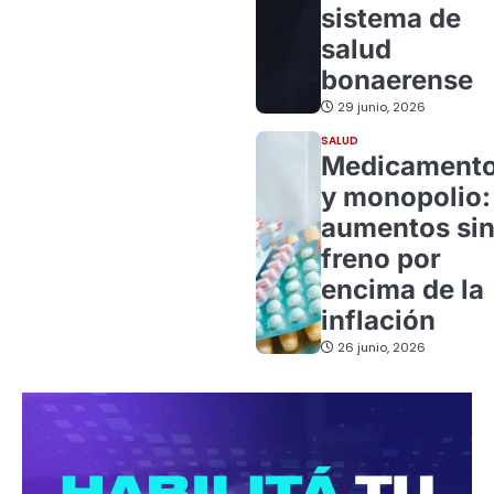
sistema de
salud
bonaerense
29 junio, 2026
SALUD
Medicament
y monopolio:
aumentos si
freno por
encima de la
inflación
26 junio, 2026