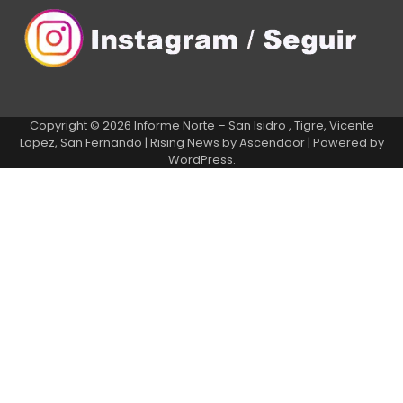
Copyright © 2026
Informe Norte – San Isidro , Tigre, Vicente
Lopez, San Fernando
| Rising News by
Ascendoor
| Powered by
WordPress
.