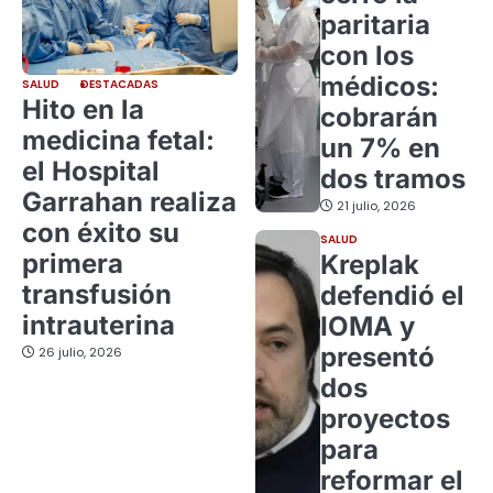
paritaria
con los
médicos:
SALUD
DESTACADAS
Hito en la
cobrarán
medicina fetal:
un 7% en
el Hospital
dos tramos
Garrahan realiza
21 julio, 2026
con éxito su
SALUD
primera
Kreplak
transfusión
defendió el
intrauterina
IOMA y
presentó
26 julio, 2026
dos
proyectos
para
reformar el