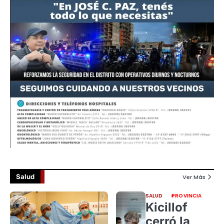
Salud
Ver Más
SALUD
PROVINCIA
Kicillof
cerró la