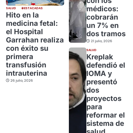
con los
médicos:
SALUD
DESTACADAS
Hito en la
cobrarán
medicina fetal:
un 7% en
el Hospital
dos tramos
Garrahan realiza
21 julio, 2026
con éxito su
SALUD
primera
Kreplak
transfusión
defendió el
intrauterina
IOMA y
presentó
26 julio, 2026
dos
proyectos
para
reformar el
sistema de
salud