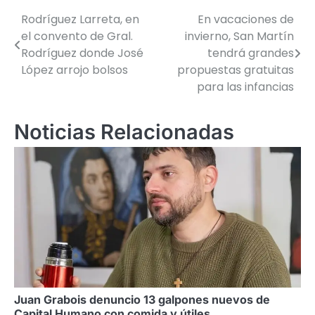
Rodríguez Larreta, en
En vacaciones de
Navegación
el convento de Gral.
invierno, San Martín
de
Rodríguez donde José
tendrá grandes
López arrojo bolsos
propuestas gratuitas
entradas
para las infancias
Noticias Relacionadas
Juan Grabois denuncio 13 galpones nuevos de
Capital Humano con comida y útiles