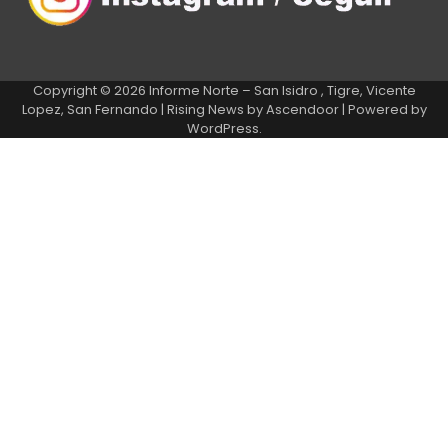
Copyright © 2026
Informe Norte – San Isidro , Tigre, Vicente
Lopez, San Fernando
| Rising News by
Ascendoor
| Powered by
WordPress
.